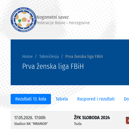
Nogometni savez
Federacije Bosne i Hercegovine
Home
Takmičenja
Prva ženska liga FBiH
Prva ženska liga FBiH
Rezultati 13. kola
Tabela
Raspored i rezultati
Do
17.05.2026. 17:00h
ŽFK SLOBODA 2024
Stadion NK "MRAMOR"
Tuzla