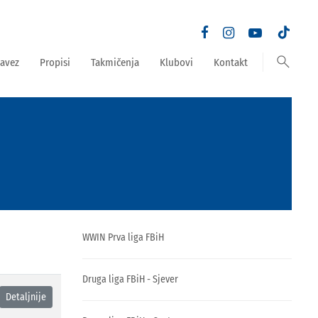
search
avez
Propisi
Takmičenja
Klubovi
Kontakt
WWIN Prva liga FBiH
Druga liga FBiH - Sjever
Detaljnije