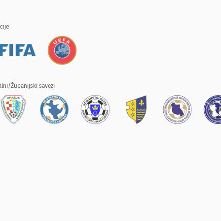
cije
lni/Županijski savezi