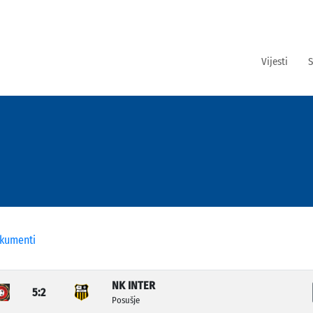
Vijesti
S
kumenti
NK INTER
5:2
Posušje