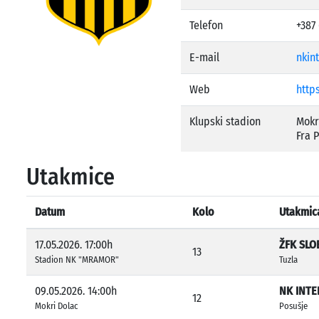
Telefon
+387
E-mail
nkin
Web
https
Klupski stadion
Mokr
Fra 
Utakmice
Datum
Kolo
Utakmic
17.05.2026. 17:00h
ŽFK SLO
13
Stadion NK "MRAMOR"
Tuzla
09.05.2026. 14:00h
NK INTE
12
Mokri Dolac
Posušje