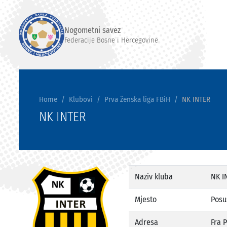
Nogometni savez
Federacije Bosne i Hercegovine
Home
Klubovi
Prva ženska liga FBiH
NK INTER
NK INTER
Naziv kluba
NK I
Mjesto
Posu
Adresa
Fra 