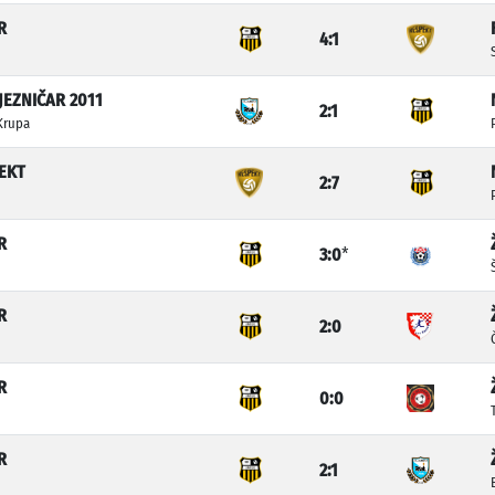
R
4:1
JEZNIČAR 2011
2:1
Krupa
EKT
2:7
R
3:0
*
R
2:0
R
0:0
R
2:1