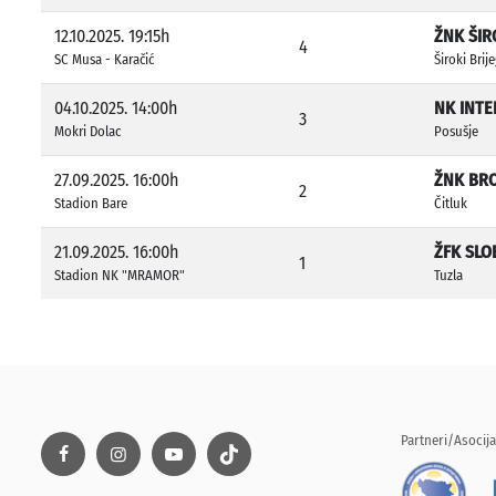
12.10.2025. 19:15h
ŽNK ŠIR
4
SC Musa - Karačić
Široki Brij
04.10.2025. 14:00h
NK INTE
3
Mokri Dolac
Posušje
27.09.2025. 16:00h
ŽNK BR
2
Stadion Bare
Čitluk
21.09.2025. 16:00h
ŽFK SLO
1
Stadion NK "MRAMOR"
Tuzla
Partneri/Asocija