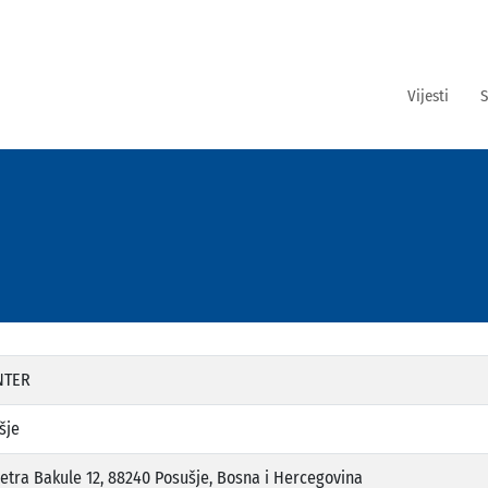
Vijesti
S
NTER
šje
Petra Bakule 12, 88240 Posušje, Bosna i Hercegovina