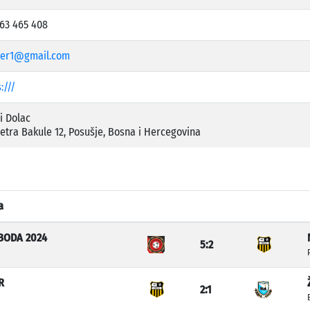
 63 465 408
ter1@gmail.com
:///
i Dolac
Petra Bakule 12, Posušje, Bosna i Hercegovina
a
BODA 2024
5:2
R
2:1