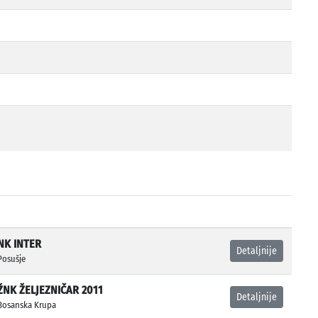
NK INTER
Detaljnije
Posušje
ŽNK ŽELJEZNIČAR 2011
Detaljnije
Bosanska Krupa