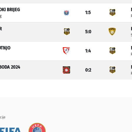
OKI BRIJEG
1:5
eg
R
5:0
OTNJO
1:4
BODA 2024
0:2
cije