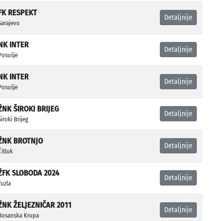
FK RESPEKT
Detaljnije
Sarajevo
NK INTER
Detaljnije
Posušje
NK INTER
Detaljnije
Posušje
ŽNK ŠIROKI BRIJEG
Detaljnije
Široki Brijeg
ŽNK BROTNJO
Detaljnije
Čitluk
ŽFK SLOBODA 2024
Detaljnije
Tuzla
ŽNK ŽELJEZNIČAR 2011
Detaljnije
Bosanska Krupa