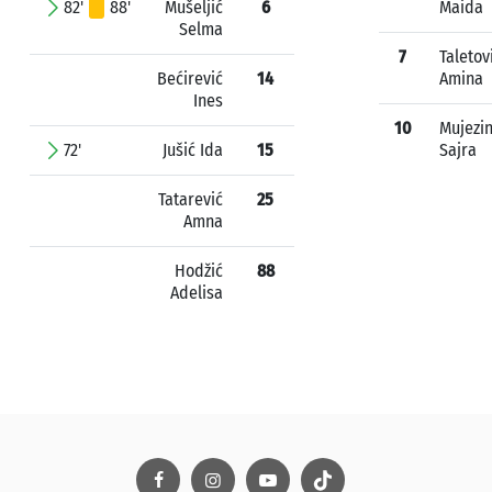
82'
88'
Mušeljić
6
Maida
Selma
7
Taletov
Bećirević
14
Amina
Ines
10
Mujezin
72'
Jušić Ida
15
Sajra
Tatarević
25
Amna
Hodžić
88
Adelisa