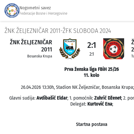
Nogometni savez
Federacije Bosne i Hercegovine
ŽNK ŽELJEZNIČAR 2011-ŽFK SLOBODA 2024
ŽNK ŽELJEZNIČAR
2:1
2011
2:1
Bosanska Krupa
T
Prva ženska liga FBiH 25/26
11. kolo
26.04.2026 13:30h, Stadion NK Željezničar, Bosanska Krupa;
Glavni sudija:
Avdibašić Eldar
; 1. pomoćnik:
Zuhrić Dženet
; 2. p
Delegat:
Kurtović Ena
;
Startna postava