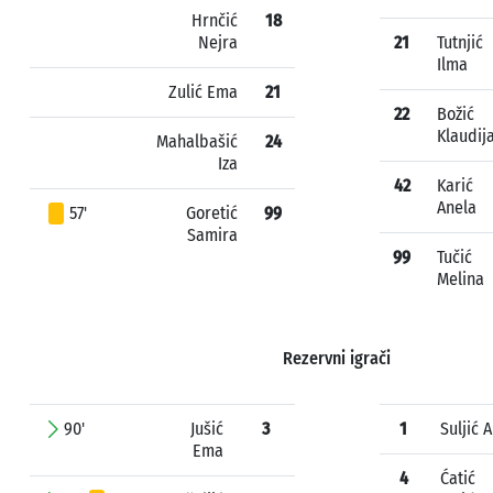
Hrnčić
18
Nejra
21
Tutnjić
Ilma
Zulić Ema
21
22
Božić
Klaudij
Mahalbašić
24
Iza
42
Karić
Anela
57'
Goretić
99
Samira
99
Tučić
Melina
Rezervni igrači
90'
Jušić
3
1
Suljić 
Ema
4
Ćatić