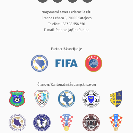
Nogometni savez Federacije BiH
Franca Lehara 3, 71000 Sarajevo
Telefon: +387 33 556 650
E-mail:
federacija@nsfbih.ba
Partneri/Asocijacije
Članovi/Kantonalni/Županijski savezi