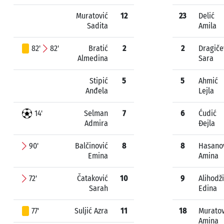
Muratović
12
23
Delić
Sadita
Amila
82'
82'
Bratić
2
2
Dragiče
Almedina
Sara
Stipić
5
5
Ahmić
Anđela
Lejla
14'
Selman
7
6
Ćudić
Admira
Đejla
90'
Balčinović
8
8
Hasano
Emina
Amina
72'
Čataković
10
9
Alihodž
Sarah
Edina
77'
Suljić Azra
11
18
Muratov
Amina