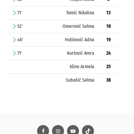
71'
Tomić Nikolina
13
52'
Omerović Selma
18
46'
Hutinović Adna
19
71'
Kurtović Amra
24
Klino Armela
25
Subašić Selma
38