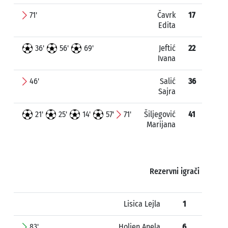
71'
Čavrk
17
Edita
36'
56'
69'
Jeftić
22
Ivana
46'
Salić
36
Sajra
21'
25'
14'
57'
71'
Šiljegović
41
Marijana
Rezervni igrači
Lisica Lejla
1
83'
Holjen Anela
6