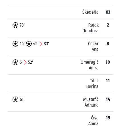
Škec Mia
63
78'
Rajak
2
Teodora
16'
42'
83'
Čečar
8
Ana
5'
52'
Omeragić
10
Amra
Tihić
11
Berina
61'
Mustafić
14
Adnana
Čiva
15
Amna