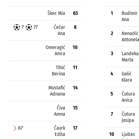
Škec Mia
63
1
Budimir
Ana
7'
77'
Čečar
8
Ana
2
Nenadić
Antonel
Omeragić
10
Amra
3
Landeka
Marta
Tihić
11
Berina
4
Galić
Klara
Mustafić
14
Adnana
5
Čutura
Anica
Čiva
15
Amna
7
Čutura
Josipa
87'
Čavrk
17
Edita
10
Ljubas