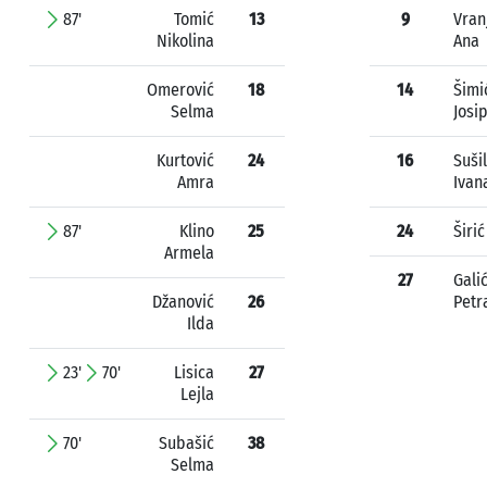
87'
Tomić
13
9
Vran
Nikolina
Ana
Omerović
18
14
Šimi
Selma
Josi
Kurtović
24
16
Suši
Amra
Ivan
87'
Klino
25
24
Širi
Armela
27
Gali
Džanović
26
Petr
Ilda
23'
70'
Lisica
27
Lejla
70'
Subašić
38
Selma