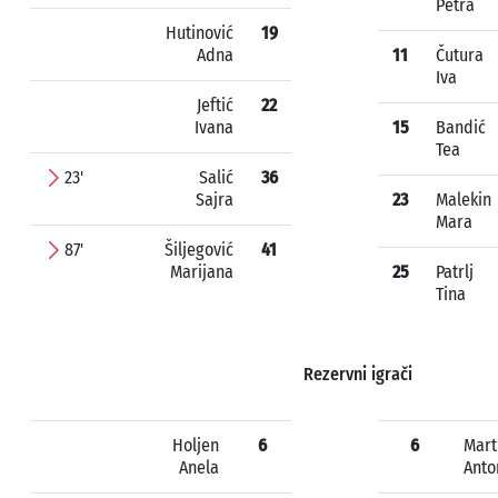
Petra
Hutinović
19
Adna
11
Čutura
Iva
Jeftić
22
Ivana
15
Bandić
Tea
23'
Salić
36
Sajra
23
Malekin
Mara
87'
Šiljegović
41
Marijana
25
Patrlj
Tina
Rezervni igrači
Holjen
6
6
Mart
Anela
Anto