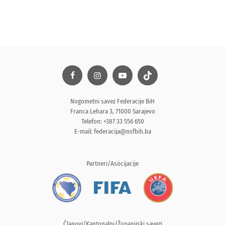
Nogometni savez Federacije BiH
Franca Lehara 3, 71000 Sarajevo
Telefon: +387 33 556 650
E-mail:
federacija@nsfbih.ba
Partneri/Asocijacije
Članovi/Kantonalni/Županijski savezi