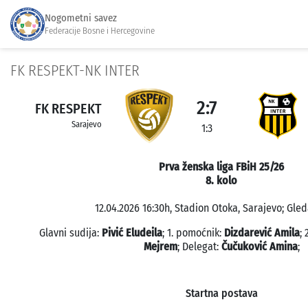
Nogometni savez
Federacije Bosne i Hercegovine
FK RESPEKT-NK INTER
2:7
FK RESPEKT
Sarajevo
1:3
Prva ženska liga FBiH 25/26
8. kolo
12.04.2026 16:30h, Stadion Otoka, Sarajevo; Gled
Glavni sudija:
Pivić Eludeila
; 1. pomoćnik:
Dizdarević Amila
;
Mejrem
; Delegat:
Čučuković Amina
;
Startna postava