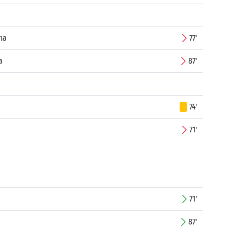
ma
77'
a
87'
74'
71'
71'
87'