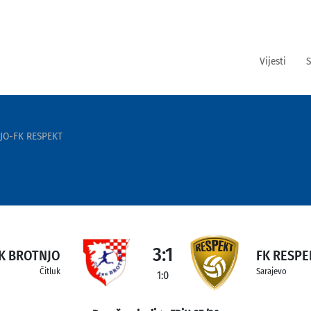
Vijesti
S
JO-FK RESPEKT
3:1
K BROTNJO
FK RESPE
Čitluk
Sarajevo
1:0