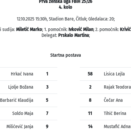
Prva ženska liga FBiH 25/26
4. kolo
12.10.2025 15:30h, Stadion Bare, Čitluk; Gledalaca: 20;
i sudija:
Miletić Marko
; 1. pomoćnik:
Ivković Milan
; 2. pomoćnik:
Krivi
Delegat:
Prskalo Martina
;
Startna postava
Hrkać Ivana
1
58
Lisica Lejla
Ljolje Božana
3
2
Rajak Teodora
Barbarić Klaudija
5
8
Čečar Ana
Soldo Maja
7
11
Tihić Berina
Milićević Janja
9
14
Mustafić Adna