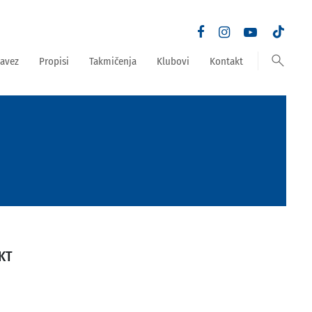
search
avez
Propisi
Takmičenja
Klubovi
Kontakt
KT