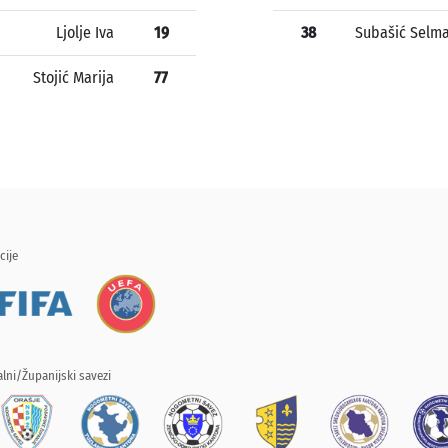
Ljolje Iva
19
38
Subašić Selm
Stojić Marija
77
cije
lni/Županijski savezi