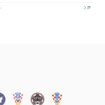
a
77'