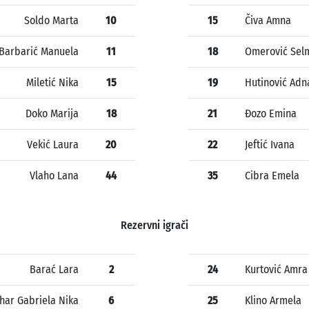
Soldo Marta
10
15
Čiva Amna
Barbarić Manuela
11
18
Omerović Sel
Miletić Nika
15
19
Hutinović Adn
Doko Marija
18
21
Đozo Emina
Vekić Laura
20
22
Jeftić Ivana
Vlaho Lana
44
35
Cibra Emela
Rezervni igrači
Barać Lara
2
24
Kurtović Amra
har Gabriela Nika
6
25
Klino Armela