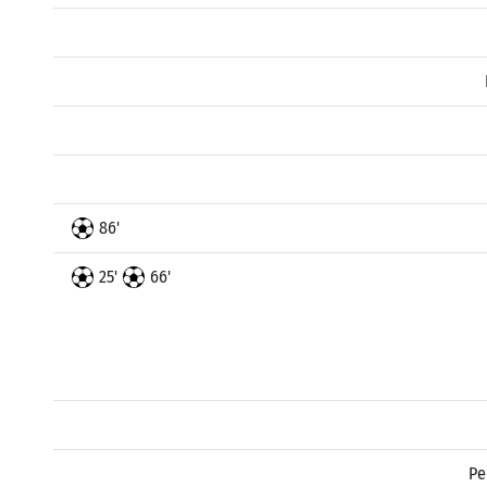
86'
25'
66'
Pe