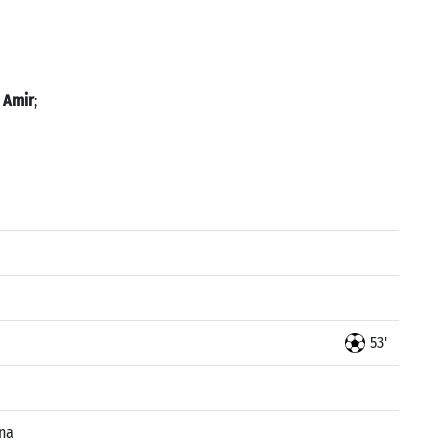
ć Amir
;
53'
na