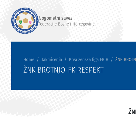
Nogometni savez
Federacije Bosne i Hercegovine
Home
Takmičenja
Prva ženska liga FBiH
ŽNK BROTN
ŽNK BROTNJO-FK RESPEKT
ŽN