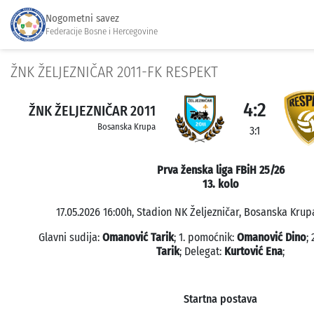
Nogometni savez
Federacije Bosne i Hercegovine
ŽNK ŽELJEZNIČAR 2011-FK RESPEKT
4:2
ŽNK ŽELJEZNIČAR 2011
Bosanska Krupa
3:1
Prva ženska liga FBiH 25/26
13. kolo
17.05.2026 16:00h, Stadion NK Željezničar, Bosanska Krupa
Glavni sudija:
Omanović Tarik
; 1. pomoćnik:
Omanović Dino
;
Tarik
; Delegat:
Kurtović Ena
;
Startna postava