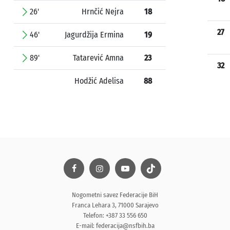
26'
Hrnčić Nejra
18
27
46'
Jagurdžija Ermina
19
89'
Tatarević Amna
23
32
Hodžić Adelisa
88
Nogometni savez Federacije BiH
Franca Lehara 3, 71000 Sarajevo
Telefon: +387 33 556 650
E-mail:
federacija@nsfbih.ba