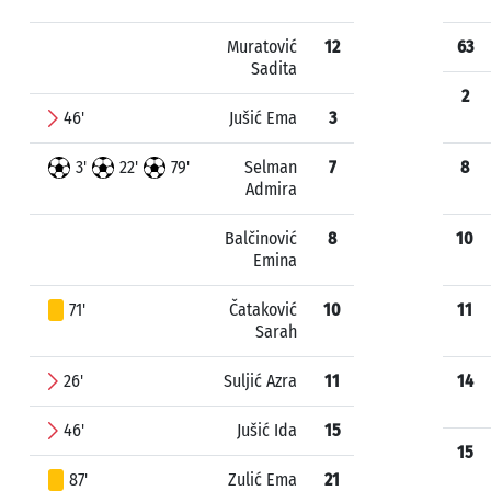
Muratović
12
63
Sadita
2
46'
Jušić Ema
3
3'
22'
79'
Selman
7
8
Admira
Balčinović
8
10
Emina
71'
Čataković
10
11
Sarah
26'
Suljić Azra
11
14
46'
Jušić Ida
15
15
87'
Zulić Ema
21