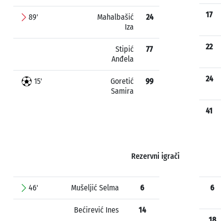
17
89'
Mahalbašić
24
Iza
22
Stipić
77
Anđela
24
15'
Goretić
99
Samira
41
Rezervni igrači
46'
Mušeljić Selma
6
6
Bećirević Ines
14
18