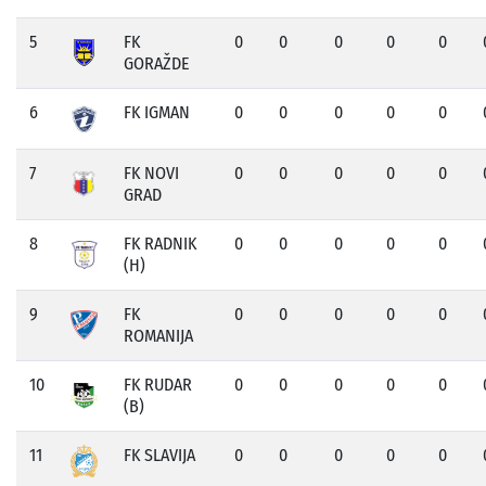
5
FK
0
0
0
0
0
GORAŽDE
6
FK IGMAN
0
0
0
0
0
7
FK NOVI
0
0
0
0
0
GRAD
8
FK RADNIK
0
0
0
0
0
(H)
9
FK
0
0
0
0
0
ROMANIJA
10
FK RUDAR
0
0
0
0
0
(B)
11
FK SLAVIJA
0
0
0
0
0