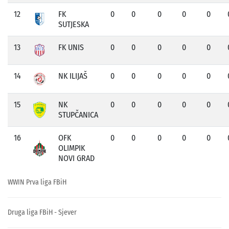
12
FK
0
0
0
0
0
SUTJESKA
13
FK UNIS
0
0
0
0
0
14
NK ILIJAŠ
0
0
0
0
0
15
NK
0
0
0
0
0
STUPČANICA
16
OFK
0
0
0
0
0
OLIMPIK
NOVI GRAD
WWIN Prva liga FBiH
Druga liga FBiH - Sjever