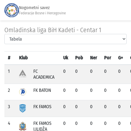
Nogometni savez
Federacije Bosne i Hercegovine
Omladinska liga BiH Kadeti - Centar 1
#
Klub
Uk
Pob
Ner
Por
G+
1
FC
0
0
0
0
0
ACADEMICA
2
FK BATON
0
0
0
0
0
3
FK FAMOS
0
0
0
0
0
4
FK FAMOS
0
0
0
0
0
I.ILIDŽA