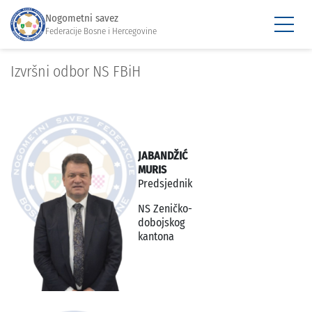
Nogometni savez
Federacije Bosne i Hercegovine
Izvršni odbor NS FBiH
JABANDŽIĆ
MURIS
Predsjednik
NS Zeničko-
dobojskog
kantona