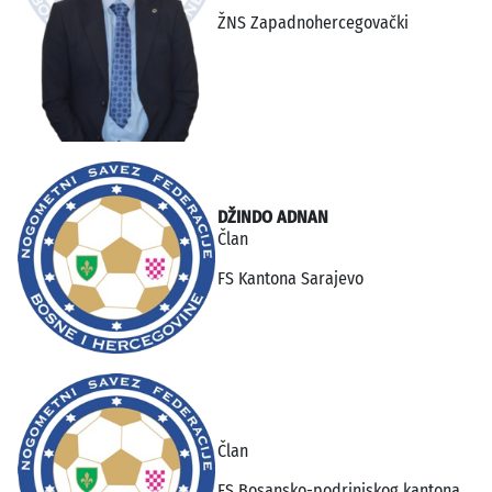
ŽNS Zapadnohercegovački
DŽINDO ADNAN
Član
FS Kantona Sarajevo
Član
FS Bosansko-podrinjskog kantona