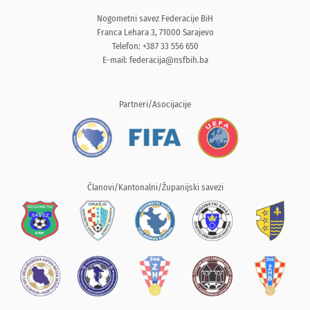
Nogometni savez Federacije BiH
Franca Lehara 3, 71000 Sarajevo
Telefon: +387 33 556 650
E-mail:
federacija@nsfbih.ba
Partneri/Asocijacije
Članovi/Kantonalni/Županijski savezi