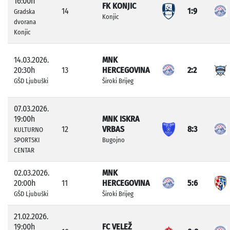
16:00h
FK KONJIC
14
1:9
Gradska
Konjic
dvorana
Konjic
14.03.2026.
MNK
20:30h
13
HERCEGOVINA
2:2
GŠD Ljubuški
Široki Brijeg
07.03.2026.
19:00h
MNK ISKRA
12
VRBAS
8:3
KULTURNO
SPORTSKI
Bugojno
CENTAR
02.03.2026.
MNK
20:00h
11
HERCEGOVINA
5:6
GŠD Ljubuški
Široki Brijeg
21.02.2026.
19:00h
FC VELEŽ