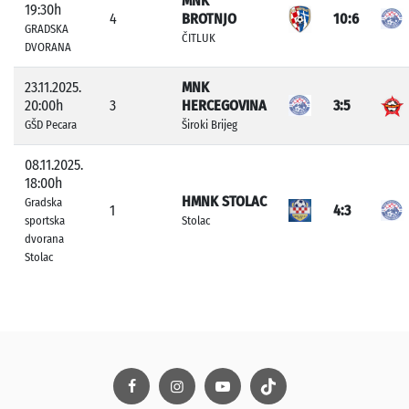
MNK
19:30h
4
BROTNJO
10:6
GRADSKA
ČITLUK
DVORANA
23.11.2025.
MNK
20:00h
3
HERCEGOVINA
3:5
GŠD Pecara
Široki Brijeg
08.11.2025.
18:00h
HMNK STOLAC
Gradska
1
4:3
sportska
Stolac
dvorana
Stolac