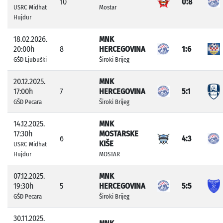
10
0:8
USRC Midhat
Mostar
Hujdur
18.02.2026.
MNK
20:00h
8
HERCEGOVINA
1:6
GŠD Ljubuški
Široki Brijeg
20.12.2025.
MNK
17:00h
7
HERCEGOVINA
5:1
GŠD Pecara
Široki Brijeg
14.12.2025.
MNK
17:30h
MOSTARSKE
6
4:3
KIŠE
USRC Midhat
Hujdur
MOSTAR
07.12.2025.
MNK
19:30h
5
HERCEGOVINA
5:5
GŠD Pecara
Široki Brijeg
30.11.2025.