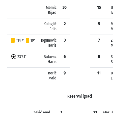
Memić
30
15
B
Rijad
I
Kulaglić
2
5
M
Edis
M
11'47"
19'
Jogunović
3
7
Z
Haris
M
23'31"
Balavac
6
8
S
Haris
S
Berić
9
11
B
Maid
L
Rezervni igrači
Zekić Anel
1
23
Maruš