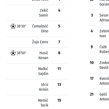
Goran
Zekić
4
Samir
3
Sesar
Adria
38'30"
Ćemalović
5
Dino
4
Zelen
Ivan
Žujo Emre
7
9
Ćuže
Rober
38'50"
Husić
8
Kenan
10
Zovko
David
Malkić
11
Sajdin
17
Kvesi
Anton
Idriz
13
Armin
21
Galić
Anton
Memić
15
Tarik