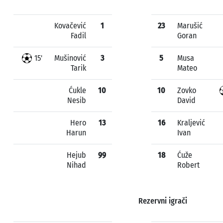
Kovačević
1
23
Marušić
Fadil
Goran
15'
Mušinović
3
5
Musa
Tarik
Mateo
Ćukle
10
10
Zovko
Nesib
David
Hero
13
16
Kraljević
Harun
Ivan
Hejub
99
18
Ćuže
Nihad
Robert
Rezervni igrači