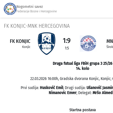
Nogometni savez
Federacije Bosne i Hercegovine
FK KONJIC-MNK HERCEGOVINA
1:9
FK KONJIC
MN
Konjic
Širok
1:5
Druga futsal liga FBiH grupa 3 25/26
14. kolo
22.03.2026 16:00h, Gradska dvorana Konjic, Konjic; 
Prvi sudija:
Husković Emil
; Drugi sudija:
Ušanović Jasmi
Nimanovic Enver
; Delegat:
Mršo Almed
Startna postava