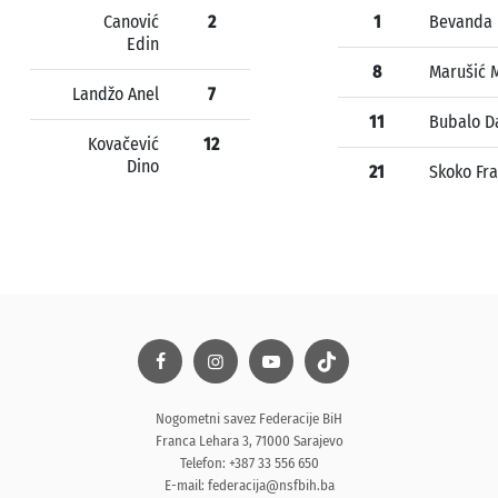
Canović
2
1
Bevanda 
Edin
8
Marušić 
Landžo Anel
7
11
Bubalo D
Kovačević
12
Dino
21
Skoko Fra
Nogometni savez Federacije BiH
Franca Lehara 3, 71000 Sarajevo
Telefon: +387 33 556 650
E-mail:
federacija@nsfbih.ba