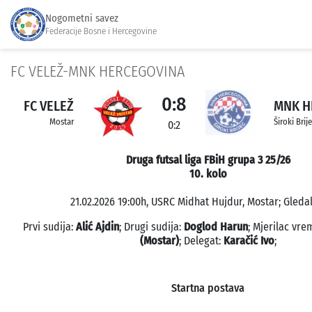
Nogometni savez
Federacije Bosne i Hercegovine
FC VELEŽ-MNK HERCEGOVINA
0:8
FC VELEŽ
MNK H
Mostar
Široki Brij
0:2
Druga futsal liga FBiH grupa 3 25/26
10. kolo
21.02.2026 19:00h, USRC Midhat Hujdur, Mostar; Gledal
Prvi sudija:
Alić Ajdin
; Drugi sudija:
Doglod Harun
; Mjerilac vr
(Mostar)
; Delegat:
Karačić Ivo
;
Startna postava