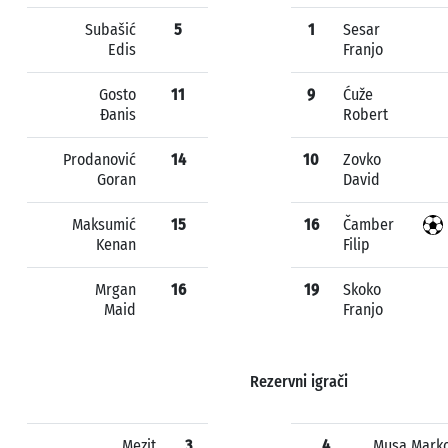
Subašić
5
1
Sesar
Edis
Franjo
Gosto
11
9
Ćuže
Đanis
Robert
Prodanović
14
10
Zovko
Goran
David
Maksumić
15
16
Čamber
Kenan
Filip
Mrgan
16
19
Skoko
Maid
Franjo
Rezervni igrači
Mezit
3
4
Musa Mark