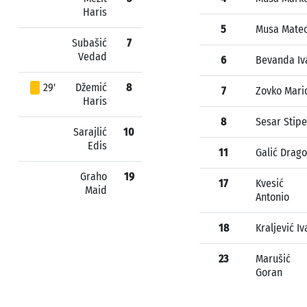
Haris
5
Musa Mate
Subašić
7
Vedad
6
Bevanda Iv
29'
Džemić
8
7
Zovko Mari
Haris
8
Sesar Stipe
Sarajlić
10
Edis
11
Galić Drago
Graho
19
17
Kvesić
Maid
Antonio
18
Kraljević Iv
23
Marušić
Goran