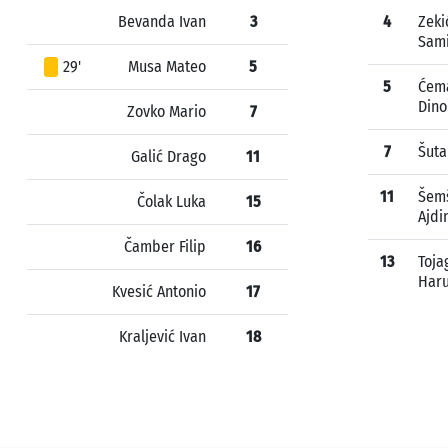
Bevanda Ivan
3
4
Zeki
Sam
29'
Musa Mateo
5
5
Ćema
Dino
Zovko Mario
7
7
Šuta
Galić Drago
11
11
Šem
Čolak Luka
15
Ajdi
Čamber Filip
16
13
Toja
Har
Kvesić Antonio
17
Kraljević Ivan
18