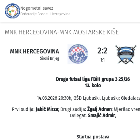
Nogometni savez
Federacije Bosne i Hercegovine
MNK HERCEGOVINA-MNK MOSTARSKE KIŠE
2:2
MNK HERCEGOVINA
Široki Brijeg
1:1
Druga futsal liga FBiH grupa 3 25/26
13. kolo
14.03.2026 20:30h, GŠD Ljubuški, Ljubuški; Gledalaca
Prvi sudija:
Jakić Mirza
; Drugi sudija:
Žgalj Adnan
; Mjerilac vr
Delegat:
Smajić Admir
;
Startna postava