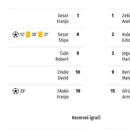
Sesar
1
1
Zek
Franjo
Ane
12'
38'
31'
Sesar
8
2
Kula
Stipe
Edi
Ćuže
9
3
Jog
Robert
Har
Zovko
10
9
Ber
David
Mai
28'
Skoko
19
15
Idri
Franjo
Arm
Rezervni igrači