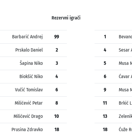
Rezervni igrači
Barbarić Andrej
99
1
Bevand
Prskalo Daniel
2
4
Sesar 
Šapina Niko
3
5
Musa 
Biokšić Niko
4
6
Ćavar 
Vučić Tomislav
6
9
Musa 
Milićević Petar
8
11
Brkić 
Milićević Drago
10
13
Zeleni
Prusina Zdravko
18
18
Ćuže R