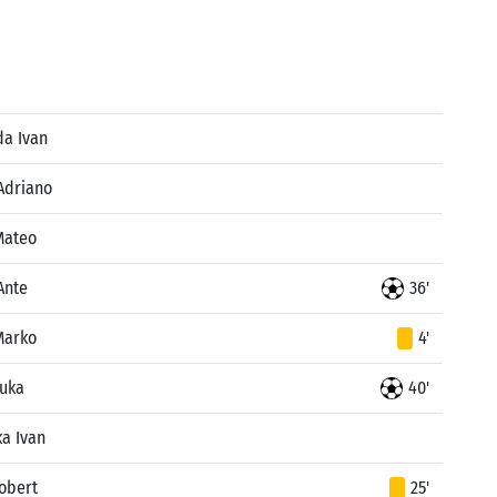
a Ivan
Adriano
Mateo
Ante
36'
Marko
4'
Luka
40'
ka Ivan
obert
25'