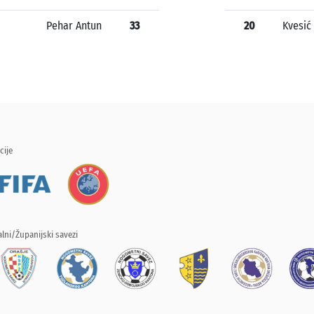
Pehar Antun
33
20
Kvesić
cije
lni/Županijski savezi