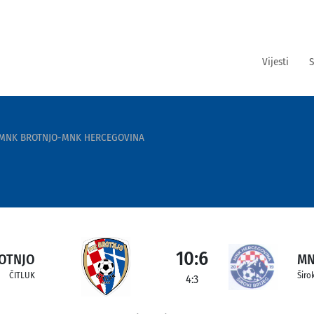
Vijesti
S
MNK BROTNJO-MNK HERCEGOVINA
10:6
OTNJO
MN
ČITLUK
Širok
4:3