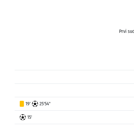
Prvi su
19'
25'54"
15'