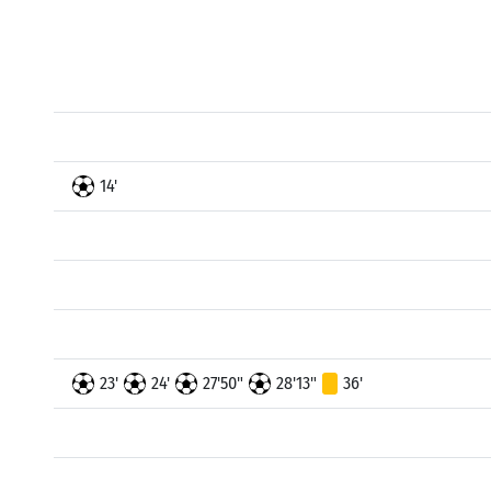
14'
23'
24'
27'50"
28'13"
36'