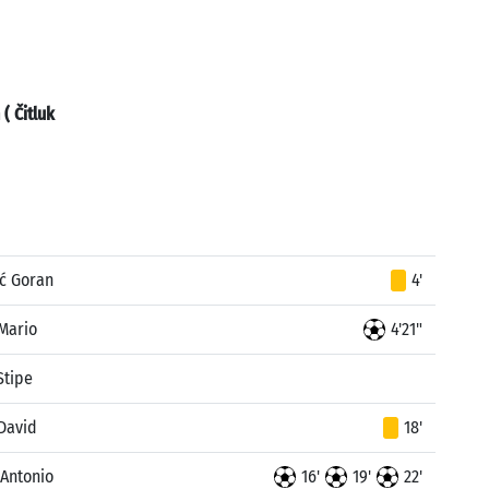
( Čitluk
ć Goran
4'
Mario
4'21"
Stipe
David
18'
 Antonio
16'
19'
22'