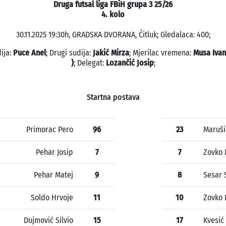
Druga futsal liga FBiH grupa 3 25/26
4. kolo
30.11.2025 19:30h, GRADSKA DVORANA, Čitluk; Gledalaca: 400;
dija:
Puce Anel
; Drugi sudija:
Jakić Mirza
; Mjerilac vremena:
Musa Ivan 
)
; Delegat:
Lozančić Josip
;
Startna postava
Primorac Pero
96
23
Maruši
Pehar Josip
7
7
Zovko 
Pehar Matej
9
8
Sesar 
Soldo Hrvoje
11
10
Zovko 
Dujmović Silvio
15
17
Kvesić