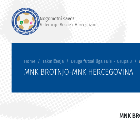
Nogometni savez
Federacije Bosne i Hercegovine
Home
Takmičenja
Druga futsal liga FBiH - Grupa 3
MNK BROTNJO-MNK HERCEGOVINA
MNK BR