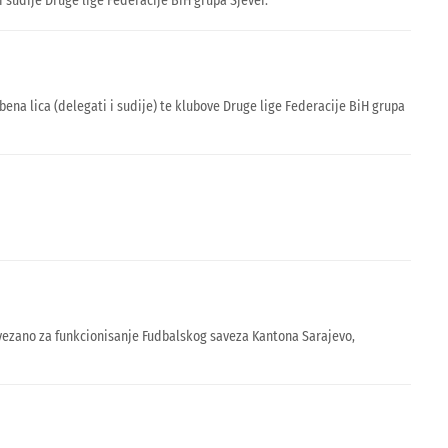
sudije Druge lige Federacije BiH grupa Sjever.
a lica (delegati i sudije) te klubove Druge lige Federacije BiH grupa
vezano za funkcionisanje Fudbalskog saveza Kantona Sarajevo,