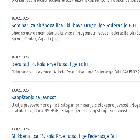
U organizaciji Nogometnog saveza Tuzlanskog kantona i Nogometnog savez
16.02.2026.
Seminari za službena lica i klubove Druge lige Federacije BiH
Shodno utvrđenom planu aktivnosti, Nogometni savez Federacije BiH će 
Sjever, Centar, Zapad i Jug.
16.02.2026.
Rezultati 14. kola Prve futsal lige FBiH
Odigrane su utakmice 14. kola Prve futsal lige Federacije BiH (14/15.02.
13.02.2026.
Saopštenje za javnost
U cilju pravovremenog i istinitog informisanja cjelokupne javnosti, N
statutarnog člana NS FBiH, izdaje sljedeće saopštenje za javnost.
13.02.2026.
Službena lica 14. kola Prve futsal lige Federacije BiH