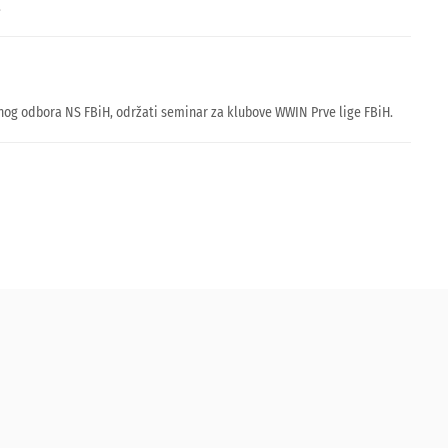
.
šnog odbora NS FBiH, održati seminar za klubove WWIN Prve lige FBiH.