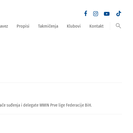
search
avez
Propisi
Takmičenja
Klubovi
Kontakt
rače suđenja i delegate WWIN Prve lige Federacije BiH.