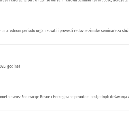
a Federacije BiH, u Tuzli su održani redovni seminari za klubove, delegate i 
u narednom periodu organizovati i provesti redovne zimske seminare za služben
2026. godine)
ogometni savez Federacije Bosne i Hercegovine povodom posljednjih dešavanja 