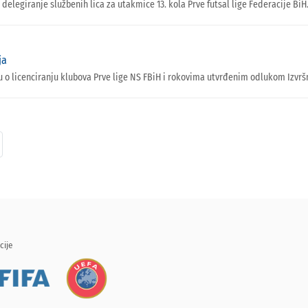
 delegiranje službenih lica za utakmice 13. kola Prve futsal lige Federacije BiH
ja
u o licenciranju klubova Prve lige NS FBiH i rokovima utvrđenim odlukom Izvr
cije