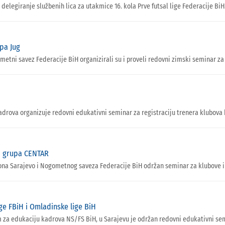
 delegiranje službenih lica za utakmice 16. kola Prve futsal lige Federacije BiH
upa Jug
i savez Federacije BiH organizirali su i proveli redovni zimski seminar za d
ova organizuje redovni edukativni seminar za registraciju trenera klubova koj
iH grupa CENTAR
ntona Sarajevo i Nogometnog saveza Federacije BiH održan seminar za klubove i 
ge FBiH i Omladinske lige BiH
za edukaciju kadrova NS/FS BiH, u Sarajevu je održan redovni edukativni semi