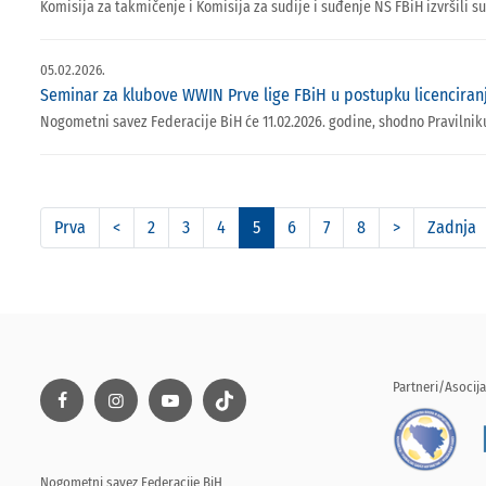
Komisija za takmičenje i Komisija za sudije i suđenje NS FBiH izvršili su
05.02.2026.
Seminar za klubove WWIN Prve lige FBiH u postupku licenciran
Nogometni savez Federacije BiH će 11.02.2026. godine, shodno Pravilnik
Prva
<
2
3
4
5
6
7
8
>
Zadnja
Partneri/Asocija
Nogometni savez Federacije BiH