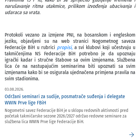
narušavanje ritma utakmice, prilikom izvođenja ubacivanja i
udaraca sa vrata.
Protokoli vezano za izmjene PNI, na bosanskom i engleskom
jeziku, objavljeni su na web stranici Nogometnog saveza
Federacije BiH u rubrici
propisi,
a svi klubovi koji učestvuju u
takmičenjima NS Federacije BiH potrebno je da upoznaju
igrački kadar i stručne štabove sa ovim izmjenama. Službena
lica će na nastupajućim seminarima biti upoznati sa svim
izmjenama kako bi se osigurala ujednačena primjena pravila na
svim stadionima.
03.08.2026.
Održani seminari za sudije, posmatrače suđenja i delegate
WWIN Prve lige FBiH
Nogometni savez Federacije BiH je u sklopu redovnih aktivnosti pred
početak takmičarske sezone 2026/2027 održao redovne seminare za
službena lica WWIN Prve lige Federacije BiH.
arrow_forward