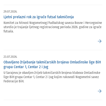
29.07.2026.
Ljetni prelazni rok za igrače futsal takmičenja
Komitet za hitnost Nogometnog/Fudbalskog saveza Bosne i Hercegovine
utvrdio je trajanje ljetnog registracionog perioda 2026. godine za igrače
futsala.
arrow_forward
23.07.2026.
Obavljeno žrijebanje takmičarskih brojeva Omladinske lige BiH
grupa Centar 1, Centar 2 i Jug
U Sarajevu je obavljen žrijeb takmičarskih brojeva klubova Omladinske
lige BiH grupa Centar 1, Centar 2 i Jug kojim rukovodi Nogometni savez
Federacije BiH.
arrow_forward