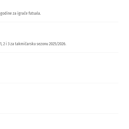
odine za igrače futsala.
1, 2 i 3 za takmičarsku sezonu 2025/2026.