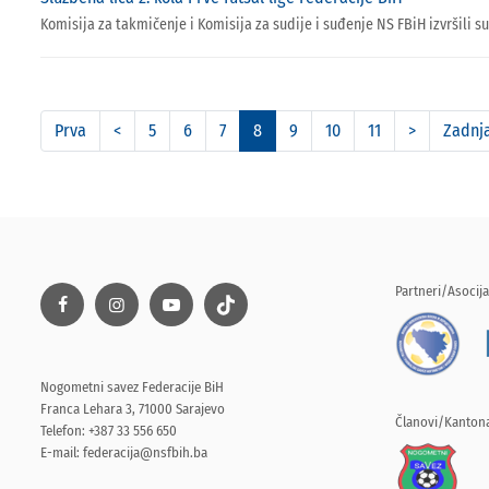
Komisija za takmičenje i Komisija za sudije i suđenje NS FBiH izvršili su
Prva
<
5
6
7
8
9
10
11
>
Zadnj
Partneri/Asocija
Nogometni savez Federacije BiH
Franca Lehara 3, 71000 Sarajevo
Članovi/Kantona
Telefon: +387 33 556 650
E-mail:
federacija@nsfbih.ba