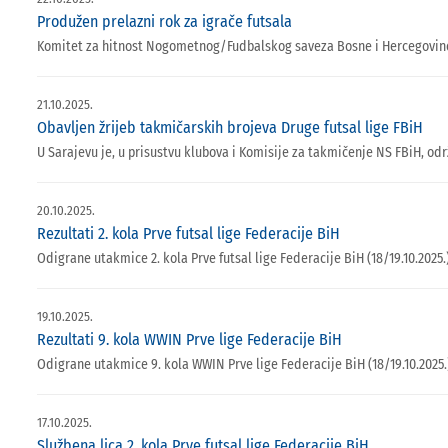
Produžen prelazni rok za igrače futsala
Komitet za hitnost Nogometnog/Fudbalskog saveza Bosne i Hercegovine d
21.10.2025.
Obavljen žrijeb takmičarskih brojeva Druge futsal lige FBiH
U Sarajevu je, u prisustvu klubova i Komisije za takmičenje NS FBiH, odr
20.10.2025.
Rezultati 2. kola Prve futsal lige Federacije BiH
Odigrane utakmice 2. kola Prve futsal lige Federacije BiH (18/19.10.2025.)
19.10.2025.
Rezultati 9. kola WWIN Prve lige Federacije BiH
Odigrane utakmice 9. kola WWIN Prve lige Federacije BiH (18/19.10.2025.
17.10.2025.
Službena lica 2. kola Prve futsal lige Federacije BiH