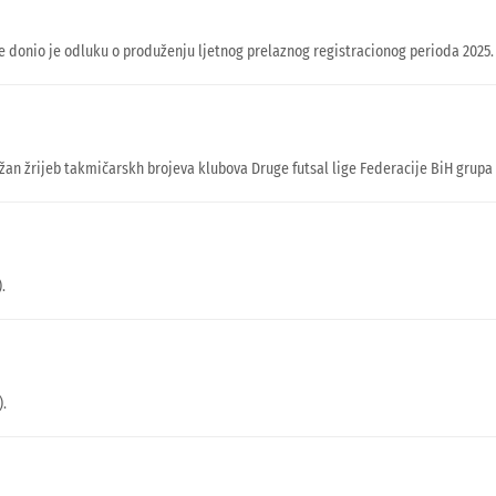
onio je odluku o produženju ljetnog prelaznog registracionog perioda 2025. g
žan žrijeb takmičarskh brojeva klubova Druge futsal lige Federacije BiH grupa 
.
).