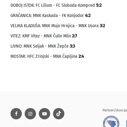
DOBOJ ISTOK: FC Lilium - FC Sloboda Kompred
5:2
GRAČANICA: MNK Kaskada - FK Konjodor
4:2
VELIKA KLADUŠA: MNK Mujo Hrnjica - MNK Usora
3:2
VITEZ: KMF Vitez - MNK Čulin Mlin
2:7
LIVNO: MNK Seljak - MNK Žepče
3:3
MOSTAR: HFC Zrinjski - MNK Čapljina
2:4
Partneri/Asocija