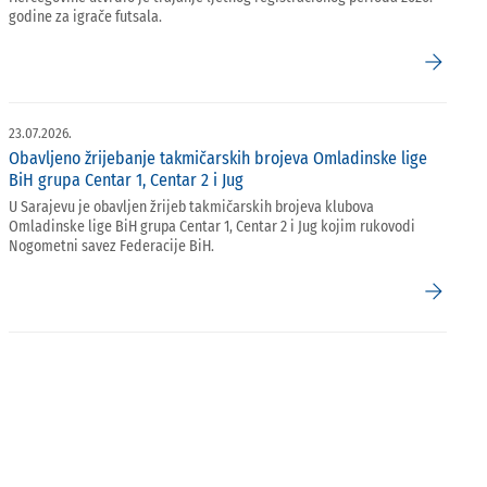
godine za igrače futsala.
arrow_forward
23.07.2026.
Obavljeno žrijebanje takmičarskih brojeva Omladinske lige
BiH grupa Centar 1, Centar 2 i Jug
U Sarajevu je obavljen žrijeb takmičarskih brojeva klubova
Omladinske lige BiH grupa Centar 1, Centar 2 i Jug kojim rukovodi
Nogometni savez Federacije BiH.
arrow_forward