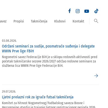
search
avez
Propisi
Takmičenja
Klubovi
Kontakt
03.08.2026.
Održani seminari za sudije, posmatrače suđenja i delegate
WWIN Prve lige FBiH
Nogometni savez Federacije BiH je u sklopu redovnih aktivnosti pred
početak takmičarske sezone 2026/2027 održao redovne seminare za
službena lica WWIN Prve lige Federacije BiH.
arrow_forward
29.07.2026.
Ljetni prelazni rok za igrače futsal takmičenja
Komitet za hitnost Nogometnog/Fudbalskog saveza Bosne i
Hercegovine utvrdio je trajanje ljetnog registracionog perioda 2026.