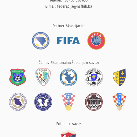
Telefon: +387 33 556 650
E-mail:
federacija@nsfbih.ba
Partneri/Asocijacije
Članovi/Kantonalni/Županijski savezi
Entitetski savez