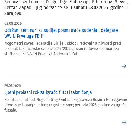
Seminar za trenere Druge lige Federacije BiH grupa Sjever,
Centar, Zapad i Jug održat će se u subotu 28.02.2026. godine u
Sarajevu.
03.08.2026.
Održani seminari za sudije, posmatrače suđenja i delegate
WWIN Prve lige FBiH
Nogometni savez Federacije BiH je u sklopu redovnih aktivnosti pred
početak takmičarske sezone 2026/2027 održao redovne seminare za
službena lica WWIN Prve lige Federacije BiH.
arrow_forward
29.07.2026.
Ljetni prelazni rok za igrače futsal takmičenja
Komitet za hitnost Nogometnog/Fudbalskog saveza Bosne i Hercegovine
utvrdio je trajanje ljetnog registracionog perioda 2026. godine za igrače
futsala.
arrow_forward