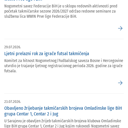
Nogometni savez Federacije BiH je u sklopu redovnih aktivnosti pred
početak takmičarske sezone 2026/2027 održao redovne seminare za
službena lica WWIN Prve lige Federacije BiH.
arrow_forward
29.07.2026.
Ljetni prelazni rok za igrače futsal takmičenja
Komitet za hitnost Nogometnog/Fudbalskog saveza Bosne i Hercegovine
utvrdio je trajanje ljetnog registracionog perioda 2026. godine za igrače
futsala.
arrow_forward
23.07.2026.
Obavljeno žrijebanje takmičarskih brojeva Omladinske lige BiH
grupa Centar 1, Centar 2 i Jug
U Sarajevu je obavljen žrijeb takmičarskih brojeva klubova Omladinske
lige BiH grupa Centar 1, Centar 2 i Jug kojim rukovodi Nogometni savez