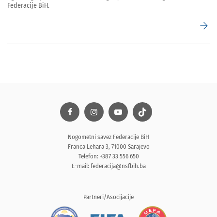
Federacije BiH.
arrow_forward
Nogometni savez Federacije BiH
Franca Lehara 3, 71000 Sarajevo
Telefon: +387 33 556 650
E-mail:
federacija@nsfbih.ba
Partneri/Asocijacije