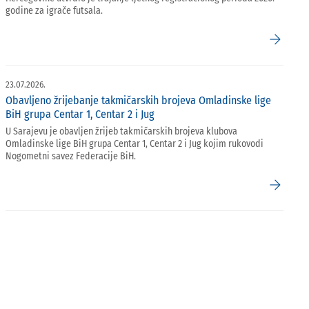
godine za igrače futsala.
arrow_forward
23.07.2026.
Obavljeno žrijebanje takmičarskih brojeva Omladinske lige
BiH grupa Centar 1, Centar 2 i Jug
U Sarajevu je obavljen žrijeb takmičarskih brojeva klubova
Omladinske lige BiH grupa Centar 1, Centar 2 i Jug kojim rukovodi
Nogometni savez Federacije BiH.
arrow_forward