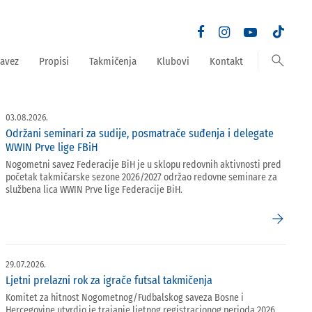
search
avez
Propisi
Takmičenja
Klubovi
Kontakt
03.08.2026.
Održani seminari za sudije, posmatrače suđenja i delegate
WWIN Prve lige FBiH
Nogometni savez Federacije BiH je u sklopu redovnih aktivnosti pred
početak takmičarske sezone 2026/2027 održao redovne seminare za
službena lica WWIN Prve lige Federacije BiH.
arrow_forward
29.07.2026.
Ljetni prelazni rok za igrače futsal takmičenja
Komitet za hitnost Nogometnog/Fudbalskog saveza Bosne i
Hercegovine utvrdio je trajanje ljetnog registracionog perioda 2026.