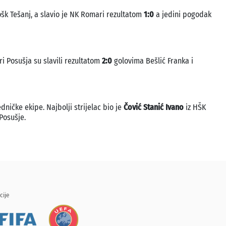
ošk Tešanj, a slavio je NK Romari rezultatom
1:0
a jedini pogodak
ri Posušja su slavili rezultatom
2:0
golovima Bešlić Franka i
dničke ekipe. Najbolji strijelac bio je
Čović Stanić Ivano
iz HŠK
Posušje.
cije