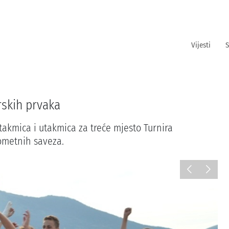
Vijesti
S
rskih prvaka
takmica i utakmica za treće mjesto Turnira
ometnih saveza.