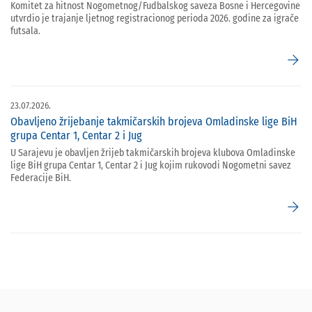
Komitet za hitnost Nogometnog/Fudbalskog saveza Bosne i Hercegovine
utvrdio je trajanje ljetnog registracionog perioda 2026. godine za igrače
futsala.
arrow_forward
23.07.2026.
Obavljeno žrijebanje takmičarskih brojeva Omladinske lige BiH
grupa Centar 1, Centar 2 i Jug
U Sarajevu je obavljen žrijeb takmičarskih brojeva klubova Omladinske
lige BiH grupa Centar 1, Centar 2 i Jug kojim rukovodi Nogometni savez
Federacije BiH.
arrow_forward