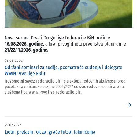
Nova sezona Prve i Druge lige Federacije BiH počinje
16.08.2026. godine,
a kraj prvog dijela prvenstva planiran je
21/22.11.2026. godine.
03.08.2026.
Održani seminari za sudije, posmatrače suđenja i delegate
WWIN Prve lige FBiH
Nogometni savez Federacije BiH je u sklopu redovnih aktivnosti pred
početak takmičarske sezone 2026/2027 održao redovne seminare za
službena lica WWIN Prve lige Federacije BiH.
arrow_forward
29.07.2026.
Ljetni prelazni rok za igrače futsal takmičenja