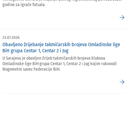
godine za igrače futsala.
arrow_forward
23.07.2026.
Obavljeno žrijebanje takmičarskih brojeva Omladinske lige
BiH grupa Centar 1, Centar 2 i Jug
U Sarajevu je obavljen žrijeb takmičarskih brojeva klubova
Omladinske lige BiH grupa Centar 1, Centar 2 i Jug kojim rukovodi
Nogometni savez Federacije BiH.
arrow_forward