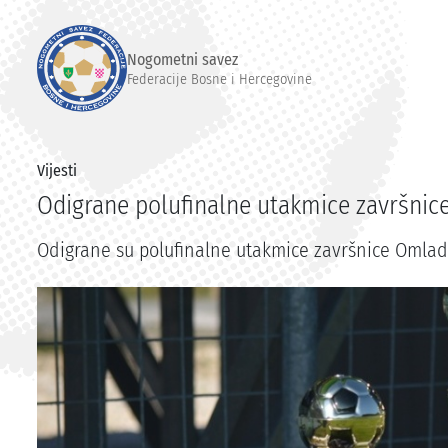
Nogometni savez
Federacije Bosne i Hercegovine
Vijesti
Odigrane polufinalne utakmice završnic
Odigrane su polufinalne utakmice završnice Omladin