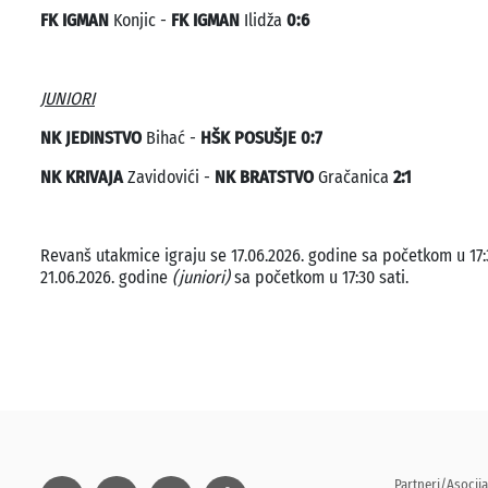
FK IGMAN
Konjic -
FK IGMAN
Ilidža
0:6
JUNIORI
NK JEDINSTVO
Bihać -
HŠK POSUŠJE 0:7
NK KRIVAJA
Zavidovići -
NK BRATSTVO
Gračanica
2:1
Revanš utakmice igraju se 17.06.2026. godine sa početkom u 17:3
21.06.2026. godine
(juniori)
sa početkom u 17:30 sati.
Partneri/Asocija