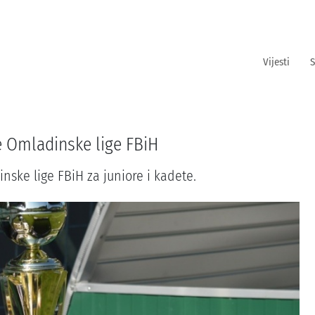
Vijesti
S
e Omladinske lige FBiH
ske lige FBiH za juniore i kadete.