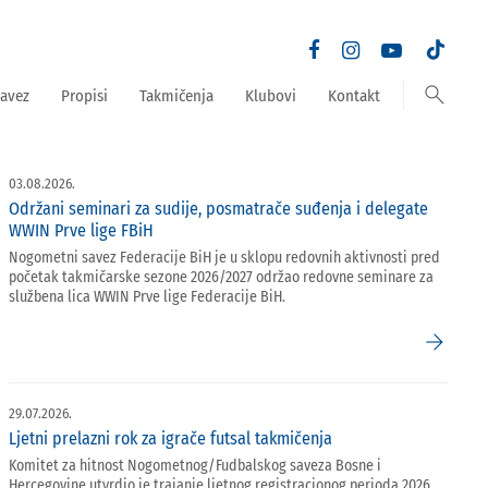
search
avez
Propisi
Takmičenja
Klubovi
Kontakt
03.08.2026.
Održani seminari za sudije, posmatrače suđenja i delegate
WWIN Prve lige FBiH
Nogometni savez Federacije BiH je u sklopu redovnih aktivnosti pred
početak takmičarske sezone 2026/2027 održao redovne seminare za
službena lica WWIN Prve lige Federacije BiH.
arrow_forward
29.07.2026.
Ljetni prelazni rok za igrače futsal takmičenja
Komitet za hitnost Nogometnog/Fudbalskog saveza Bosne i
Hercegovine utvrdio je trajanje ljetnog registracionog perioda 2026.