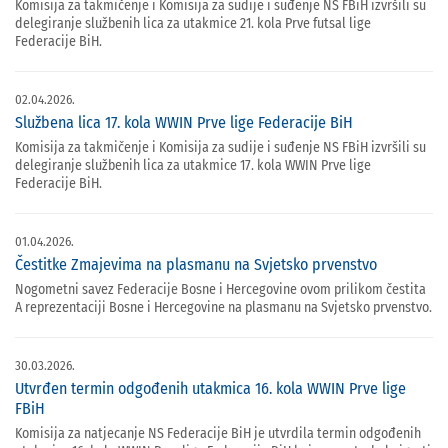
Komisija za takmičenje i Komisija za sudije i suđenje NS FBiH izvršili su
delegiranje službenih lica za utakmice 21. kola Prve futsal lige
Federacije BiH.
02.04.2026.
Službena lica 17. kola WWIN Prve lige Federacije BiH
Komisija za takmičenje i Komisija za sudije i suđenje NS FBiH izvršili su
delegiranje službenih lica za utakmice 17. kola WWIN Prve lige
Federacije BiH.
01.04.2026.
Čestitke Zmajevima na plasmanu na Svjetsko prvenstvo
Nogometni savez Federacije Bosne i Hercegovine ovom prilikom čestita
A reprezentaciji Bosne i Hercegovine na plasmanu na Svjetsko prvenstvo.
30.03.2026.
Utvrđen termin odgođenih utakmica 16. kola WWIN Prve lige
FBiH
Komisija za natjecanje NS Federacije BiH je utvrdila termin odgođenih