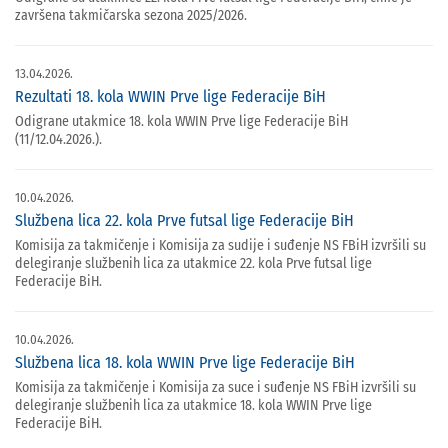
završena takmičarska sezona 2025/2026.
13.04.2026.
Rezultati 18. kola WWIN Prve lige Federacije BiH
Odigrane utakmice 18. kola WWIN Prve lige Federacije BiH
(11/12.04.2026.).
10.04.2026.
Službena lica 22. kola Prve futsal lige Federacije BiH
Komisija za takmičenje i Komisija za sudije i suđenje NS FBiH izvršili su
delegiranje službenih lica za utakmice 22. kola Prve futsal lige
Federacije BiH.
10.04.2026.
Službena lica 18. kola WWIN Prve lige Federacije BiH
Komisija za takmičenje i Komisija za suce i suđenje NS FBiH izvršili su
delegiranje službenih lica za utakmice 18. kola WWIN Prve lige
Federacije BiH.