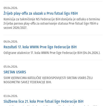
09.04.2026.
Žrijeb play-offa za ulazak u Prvu futsal ligu FBiH
Komisija za takmičenje NS Federacije BiH donijela je odluku o terminu
žrijeba parova play-offa za ostvarivanje statusa Prve futsal lige FBiH u
sezoni 2026/2027.
06.04.2026.
Rezultati 17. kola WWIN Prve lige Federacije BiH
Odigrane utakmice 17. kola WWIN Prve lige Federacije BiH (04.04.2026.).
05.04.2026.
SRETAN USKRS
SVIM VJERNICIMA KATOLIČKE VJEROISPOVIJESTI SRETAN USKRS ŽELI
NOGOMETNI SAVEZ FEDERACIJE BIH.
03.04.2026.
Službena lica 21. kola Prve futsal lige Federacije BiH