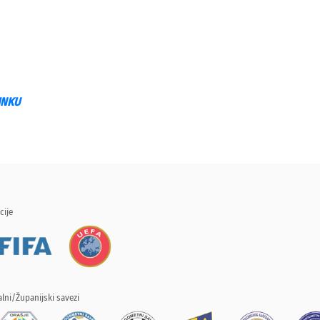
INKU
cije
lni/Županijski savezi