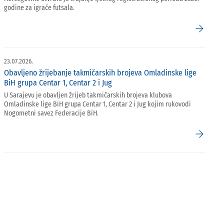
godine za igrače futsala.
arrow_forward
23.07.2026.
Obavljeno žrijebanje takmičarskih brojeva Omladinske lige
BiH grupa Centar 1, Centar 2 i Jug
U Sarajevu je obavljen žrijeb takmičarskih brojeva klubova
Omladinske lige BiH grupa Centar 1, Centar 2 i Jug kojim rukovodi
Nogometni savez Federacije BiH.
arrow_forward