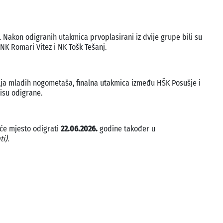
Nakon odigranih utakmica prvoplasirani iz dvije grupe bili su
 NK Romari Vitez i NK Tošk Tešanj.
avlja mladih nogometaša, finalna utakmica između HŠK Posušje i
nisu odigrane.
eće mjesto odigrati
22.06.2026.
godine također u
i).