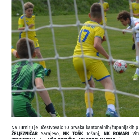
Na Turniru je učestvovalo 10 prvaka kantonalnih/županijskih p
ŽELJEZNIČAR
Sarajevo,
NK TOŠK
Tešanj,
NK ROMARI
Vi