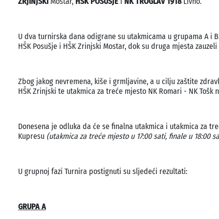
ZRJINJSKI
Mostar,
HŠK POSUŠJE
i
NK TROGLAV 1918
Livno.
U dva turnirska dana odigrane su utakmicama u grupama A i B. 
HŠK Posušje i HŠK Zrinjski Mostar, dok su druga mjesta zauzeli
Zbog jakog nevremena, kiše i grmljavine, a u cilju zaštite zdr
HŠK Zrinjski te utakmica za treće mjesto NK Romari - NK Tošk 
Donesena je odluka da će se finalna utakmica i utakmica za tr
Kupresu
(utakmica za treće mjesto u 17:00 sati, finale u 18:00 sat
U grupnoj fazi Turnira postignuti su sljedeći rezultati:
GRUPA A