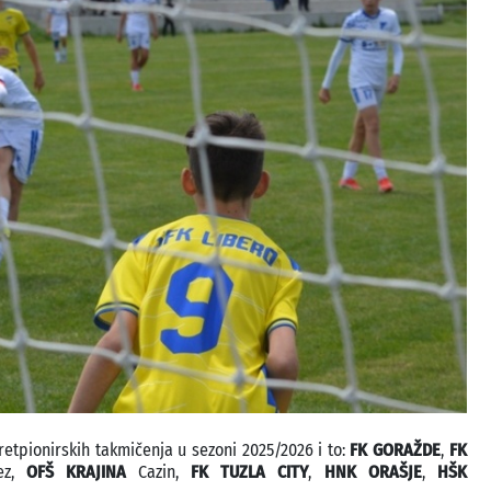
retpionirskih takmičenja u sezoni 2025/2026 i to:
FK GORAŽDE
,
FK
tez,
OFŠ KRAJINA
Cazin,
FK TUZLA CITY
,
HNK ORAŠJE
,
HŠK