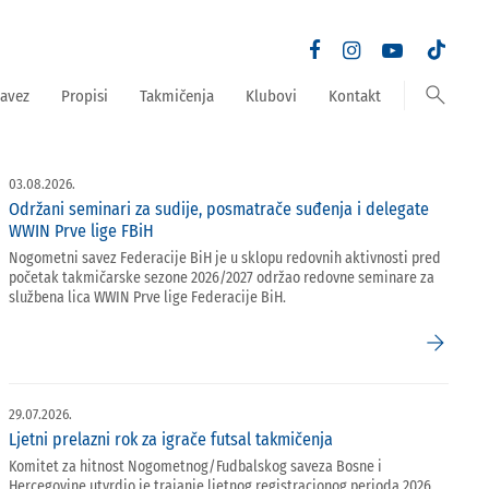
search
avez
Propisi
Takmičenja
Klubovi
Kontakt
03.08.2026.
Održani seminari za sudije, posmatrače suđenja i delegate
WWIN Prve lige FBiH
Nogometni savez Federacije BiH je u sklopu redovnih aktivnosti pred
početak takmičarske sezone 2026/2027 održao redovne seminare za
službena lica WWIN Prve lige Federacije BiH.
arrow_forward
29.07.2026.
Ljetni prelazni rok za igrače futsal takmičenja
Komitet za hitnost Nogometnog/Fudbalskog saveza Bosne i
Hercegovine utvrdio je trajanje ljetnog registracionog perioda 2026.