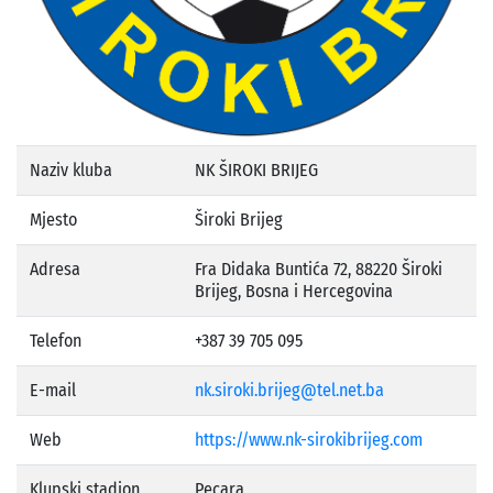
Naziv kluba
NK ŠIROKI BRIJEG
Mjesto
Široki Brijeg
Adresa
Fra Didaka Buntića 72, 88220 Široki
Brijeg, Bosna i Hercegovina
Telefon
+387 39 705 095
E-mail
nk.siroki.brijeg@tel.net.ba
Web
https://www.nk-sirokibrijeg.com
Klupski stadion
Pecara