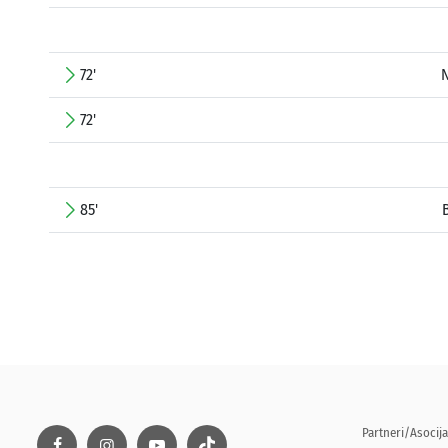
72'
N
72'
85'
Partneri/Asocija