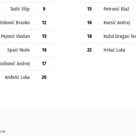
Tadić Filip
9
15
Petrović Blaž
inković Branko
12
16
Kvesić Andrej
Pejović Vladan
15
18
Kožul Dragan Te
Spaić Pavle
16
22
Hrkać Luka
Bošković Andrej
17
Anđelić Luka
20
cije