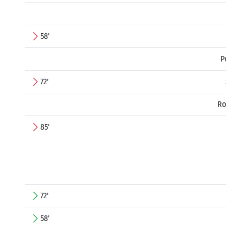
58'
P
72'
Ro
85'
72'
58'