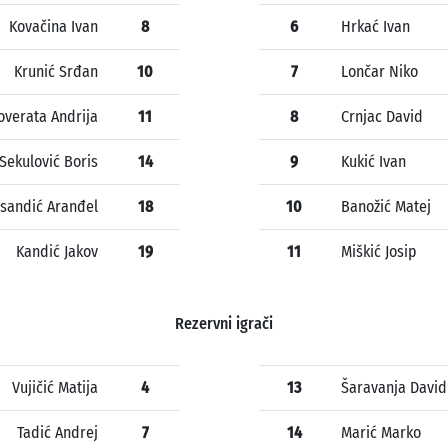
Kovačina Ivan
8
6
Hrkać Ivan
Krunić Srđan
10
7
Lončar Niko
overata Andrija
11
8
Crnjac David
Sekulović Boris
14
9
Kukić Ivan
sandić Aranđel
18
10
Banožić Matej
Kandić Jakov
19
11
Miškić Josip
Rezervni igrači
Vujičić Matija
4
13
Šaravanja David
Tadić Andrej
7
14
Marić Marko