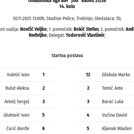
Omladinska liga BiH "JUG" kadeti 25/26
14. kolo
02.11.2025 13:00h, Stadion Police, Trebinje; Gledalaca: 70;
vni sudija:
Novčić Veljko
; 1. pomoćnik:
Bokić Stefan
; 2. pomoćnik:
Anđ
Neđeljko
; Delegat:
Todorović Vlastimir
;
Startna postava
Vuletić Ivan
1
12
Džakula Marko
Bulut Aleksa
2
2
Tomić Ante
Antelj Sergej
3
3
Barać Luka
Gluhović Ivan
5
4
Vučina David
Ćurić Đorđe
6
5
Kljenak Mladen