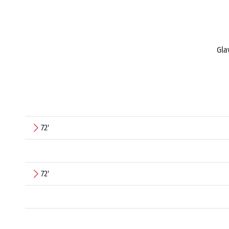
Gla
72'
72'