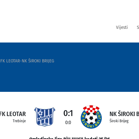
Vijesti
S
FK LEOTAR-NK ŠIROKI BRIJEG
0:1
FK LEOTAR
NK ŠIROKI 
Trebinje
Široki Brijeg
0:0