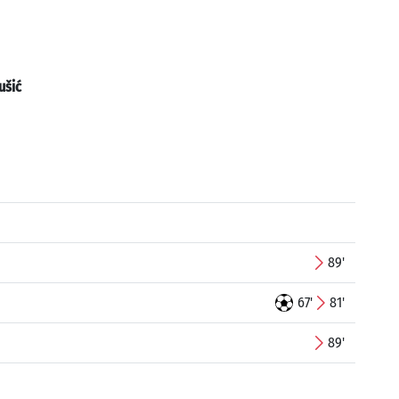
ušić
89'
67'
81'
89'