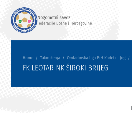
Nogometni savez
Federacije Bosne i Hercegovine
Home
Takmičenja
Omladinska liga BiH Kadeti - Jug
FK LEOTAR-NK ŠIROKI BRIJEG