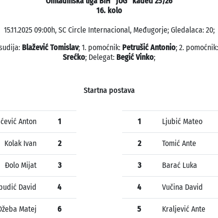
Omladinska liga BiH "JUG" kadeti 25/26
16. kolo
15.11.2025 09:00h, SC Circle Internacional, Međugorje; Gledalaca: 20;
sudija:
Blažević Tomislav
; 1. pomoćnik:
Petrušić Antonio
; 2. pomoćnik
Srećko
; Delegat:
Begić Vinko
;
Startna postava
ićević Anton
1
1
Ljubić Mateo
Kolak Ivan
2
2
Tomić Ante
Đolo Mijat
3
3
Barać Luka
pudić David
4
4
Vučina David
Džeba Matej
6
5
Kraljević Ante