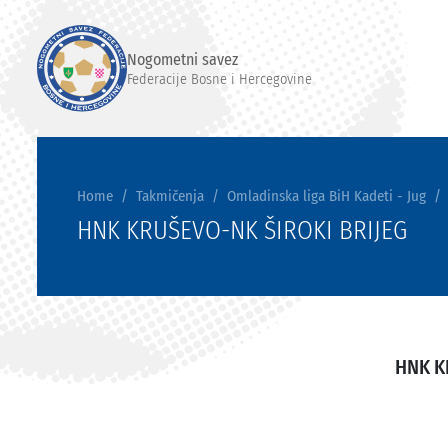
Nogometni savez
Federacije Bosne i Hercegovine
Home
Takmičenja
Omladinska liga BiH Kadeti - Jug
HNK KRUŠEVO-NK ŠIROKI BRIJEG
HNK K