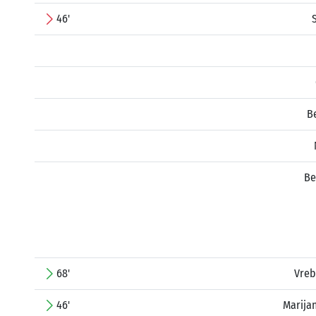
46'
B
Be
68'
Vreb
46'
Marija