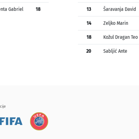
enta Gabriel
18
13
Šaravanja David
14
Zeljko Marin
18
Kožul Dragan Teo
20
Sabljić Ante
cije