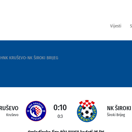
Vijesti
S
HNK KRUŠEVO-NK ŠIROKI BRIJEG
0:10
RUŠEVO
NK ŠIROKI
Kruševo
Široki Brijeg
0:3