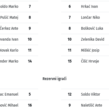
Soldo Marko
7
6
Hrkać Ivan
Pušić Matej
8
7
Lončar Niko
Čerkez Ante
9
8
Bošković Luka
evanda Ivan
10
10
Zelenika David
Novak Karlo
11
11
Miškić Josip
nder Marko
14
15
Čilić Hrvoje
Rezervni igrači
ac Emanuel
5
12
Soldo Viktor
nović Mihael
16
9
Naletilić Ante