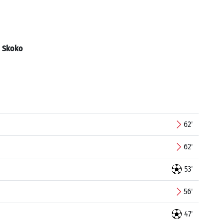
:
Skoko
62'
62'
53'
56'
47'