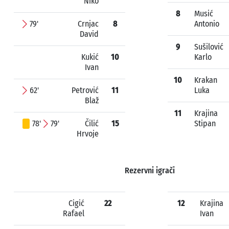
Niko
8
Musić
79'
Crnjac
8
Antonio
David
9
Sušilović
Kukić
10
Karlo
Ivan
10
Krakan
62'
Petrović
11
Luka
Blaž
11
Krajina
78'
79'
Čilić
15
Stipan
Hrvoje
Rezervni igrači
Cigić
22
12
Krajina
Rafael
Ivan