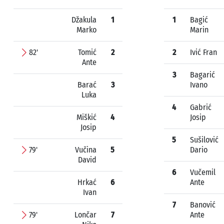
Džakula
1
1
Bagić
Marko
Marin
82'
Tomić
2
2
Ivić Fran
Ante
3
Bagarić
Barać
3
Ivano
Luka
4
Gabrić
Miškić
4
Josip
Josip
5
Sušilović
79'
Vučina
5
Dario
David
6
Vučemil
Hrkać
6
Ante
Ivan
7
Banović
79'
Lončar
7
Ante