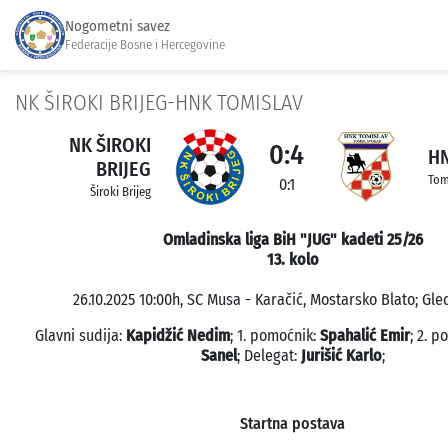
Nogometni savez
Federacije Bosne i Hercegovine
NK ŠIROKI BRIJEG-HNK TOMISLAV
NK ŠIROKI
0:4
HN
BRIJEG
Tom
0:1
Široki Brijeg
Omladinska liga BiH "JUG" kadeti 25/26
13. kolo
26.10.2025 10:00h, SC Musa - Karačić, Mostarsko Blato; Gle
Glavni sudija:
Kapidžić Nedim
; 1. pomoćnik:
Spahalić Emir
; 2. 
Sanel
; Delegat:
Jurišić Karlo
;
Startna postava