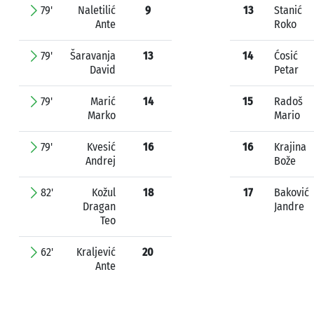
79'
Naletilić
9
13
Stanić
Ante
Roko
79'
Šaravanja
13
14
Ćosić
David
Petar
79'
Marić
14
15
Radoš
Marko
Mario
79'
Kvesić
16
16
Krajina
Andrej
Bože
82'
Kožul
18
17
Baković
Dragan
Jandre
Teo
62'
Kraljević
20
Ante