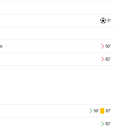
9'
no
50'
82'
50'
87'
82'