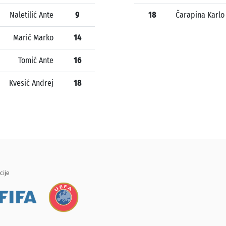
Naletilić Ante
9
18
Čarapina Karlo
Marić Marko
14
Tomić Ante
16
Kvesić Andrej
18
cije