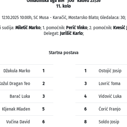
Omladinska liga BiH "JUG" kadeti 25/26
11. kolo
12.10.2025 10:00h, SC Musa - Karačić, Mostarsko Blato; Gledalaca: 30;
i sudija:
Miletić Marko
; 1. pomoćnik:
Perić Vinko
; 2. pomoćnik:
Kvesić 
Delegat:
Jurišić Karlo
;
Startna postava
Džakula Marko
1
1
Ostojić Josip
Kožul Dragan Teo
2
3
Lovrić Toma
Barać Luka
3
4
Vidović Luka
Kljenak Mladen
5
6
Ćorić Franjo
Vučina David
6
8
Soldo Josip