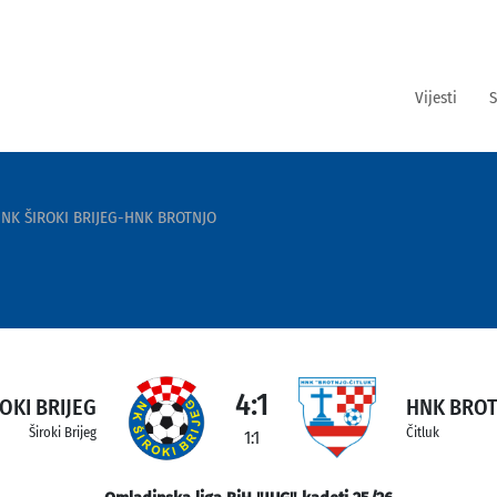
Vijesti
S
NK ŠIROKI BRIJEG-HNK BROTNJO
4:1
OKI BRIJEG
HNK BRO
Široki Brijeg
Čitluk
1:1