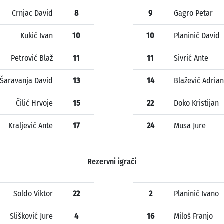
Crnjac David
8
9
Gagro Petar
Kukić Ivan
10
10
Planinić David
Petrović Blaž
11
11
Sivrić Ante
Šaravanja David
13
14
Blažević Adria
Čilić Hrvoje
15
22
Doko Kristijan
Kraljević Ante
17
24
Musa Jure
Rezervni igrači
Soldo Viktor
22
2
Planinić Ivano
Slišković Jure
4
16
Miloš Franjo