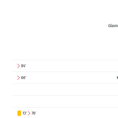
Glavn
84'
66'
13'
76'