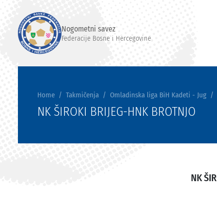
Nogometni savez
Federacije Bosne i Hercegovine
Home
Takmičenja
Omladinska liga BiH Kadeti - Jug
NK ŠIROKI BRIJEG-HNK BROTNJO
NK ŠIR