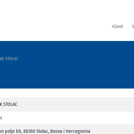
Vijesti
S
K STOLAC
K STOLAC
ac
vo polje bb, 88360 Stolac, Bosna i Hercegovina