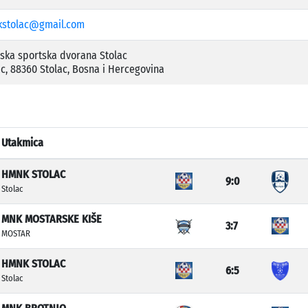
stolac@gmail.com
ska sportska dvorana Stolac
ac, 88360 Stolac, Bosna i Hercegovina
Utakmica
HMNK STOLAC
9:0
Stolac
MNK MOSTARSKE KIŠE
3:7
MOSTAR
HMNK STOLAC
6:5
Stolac