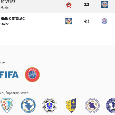
FC VELEŽ
3:3
Mostar
HMNK STOLAC
4:3
Stolac
cije
lni/Županijski savezi