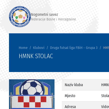
Nogometni savez
Federacije Bosne i Hercegovine
Home
Klubovi
Druga futsal liga FBiH - Grupa 3
HMN
HMNK STOLAC
Naziv kluba
HMN
Mjesto
Stol
Adresa
Vido