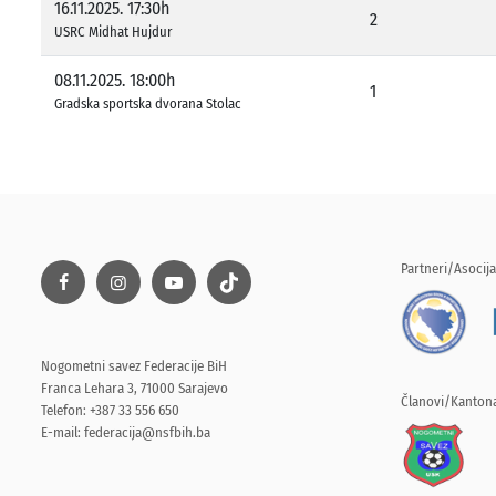
16.11.2025. 17:30h
2
USRC Midhat Hujdur
08.11.2025. 18:00h
1
Gradska sportska dvorana Stolac
Partneri/Asocija
Nogometni savez Federacije BiH
Franca Lehara 3, 71000 Sarajevo
Članovi/Kantona
Telefon: +387 33 556 650
E-mail:
federacija@nsfbih.ba