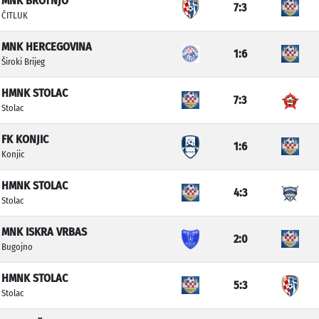
MNK BROTNJO
7:3
ČITLUK
MNK HERCEGOVINA
1:6
Široki Brijeg
HMNK STOLAC
7:3
Stolac
FK KONJIC
1:6
Konjic
HMNK STOLAC
4:3
Stolac
MNK ISKRA VRBAS
2:0
Bugojno
HMNK STOLAC
5:3
Stolac