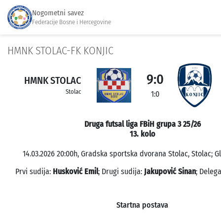
Nogometni savez
Federacije Bosne i Hercegovine
HMNK STOLAC-FK KONJIC
9:0
HMNK STOLAC
Stolac
1:0
Druga futsal liga FBiH grupa 3 25/26
13. kolo
14.03.2026 20:00h, Gradska sportska dvorana Stolac, Stolac; Gl
Prvi sudija:
Husković Emil
; Drugi sudija:
Jakupović Sinan
; Deleg
Startna postava