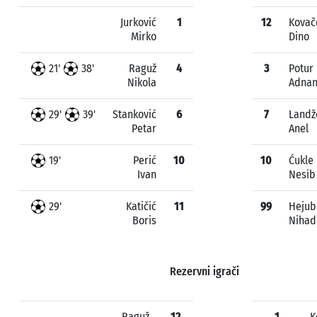
Jurković
1
12
Kovač
Mirko
Dino
21'
38'
Raguž
4
3
Potur
Nikola
Adna
29'
39'
Stanković
6
7
Landž
Petar
Anel
19'
Perić
10
10
Ćukle
Ivan
Nesib
29'
Katičić
11
99
Hejub
Boris
Nihad
Rezervni igrači
Raguž
12
1
K