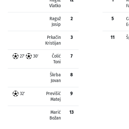
Vlatko
F
Raguž
2
5
C
Josip
E
Prkačin
3
11
Š
Kristijan
27'
30'
Čolić
7
Toni
Škrba
8
Jovan
32'
Previšić
9
Matej
Marić
13
Božan