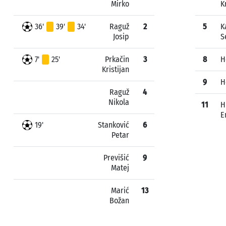
Mirko
K
36'
39'
34'
Raguž
2
5
K
Josip
S
7'
25'
Prkačin
3
8
H
Kristijan
9
H
Raguž
4
Nikola
11
H
E
19'
Stanković
6
Petar
Previšić
9
Matej
Marić
13
Božan