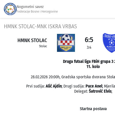
Nogometni savez
Federacije Bosne i Hercegovine
HMNK STOLAC-MNK ISKRA VRBAS
6:5
HMNK STOLAC
Stolac
3:4
Druga futsal liga FBiH grupa 3
11. kolo
28.02.2026 20:00h, Gradska sportska dvorana Stolac
Prvi sudija:
Alić Ajdin
; Drugi sudija:
Puce Anel
; Mjeri
Delegat:
Šatrović Elvis
;
Startna postava