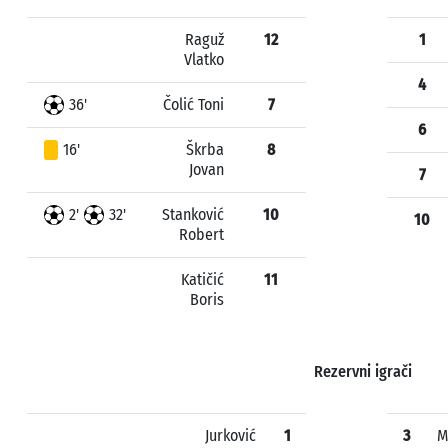
Raguž
12
1
Vlatko
4
36'
Čolić Toni
7
6
16'
Škrba
8
Jovan
7
2'
32'
Stanković
10
10
Robert
Katičić
11
Boris
Rezervni igrači
Jurković
1
3
M