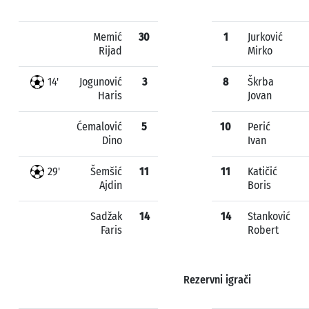
Memić
30
1
Jurković
Rijad
Mirko
14'
Jogunović
3
8
Škrba
Haris
Jovan
Ćemalović
5
10
Perić
Dino
Ivan
29'
Šemšić
11
11
Katičić
Ajdin
Boris
Sadžak
14
14
Stanković
Faris
Robert
Rezervni igrači