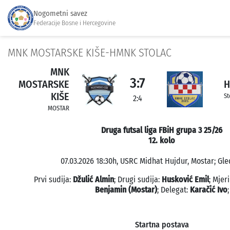
Nogometni savez
Federacije Bosne i Hercegovine
MNK MOSTARSKE KIŠE-HMNK STOLAC
MNK
3:7
MOSTARSKE
H
KIŠE
St
2:4
MOSTAR
Druga futsal liga FBiH grupa 3 25/26
12. kolo
07.03.2026 18:30h, USRC Midhat Hujdur, Mostar; Gled
Prvi sudija:
Džulić Almin
; Drugi sudija:
Husković Emil
; Mjer
Benjamin (Mostar)
; Delegat:
Karačić Ivo
;
Startna postava