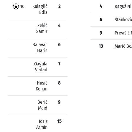
16'
Kulaglić
2
4
Raguž Ni
Edis
6
Stankovi
Zekić
4
Samir
9
Previšić 
Balavac
6
13
Marić Bo
Haris
Gagula
7
Vedad
Husić
8
Kenan
Berić
9
Maid
Idriz
15
Armin