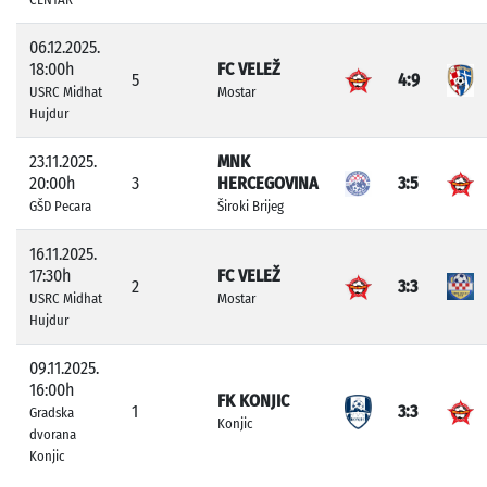
06.12.2025.
18:00h
FC VELEŽ
5
4:9
USRC Midhat
Mostar
Hujdur
23.11.2025.
MNK
20:00h
3
HERCEGOVINA
3:5
GŠD Pecara
Široki Brijeg
16.11.2025.
17:30h
FC VELEŽ
2
3:3
USRC Midhat
Mostar
Hujdur
09.11.2025.
16:00h
FK KONJIC
1
3:3
Gradska
Konjic
dvorana
Konjic