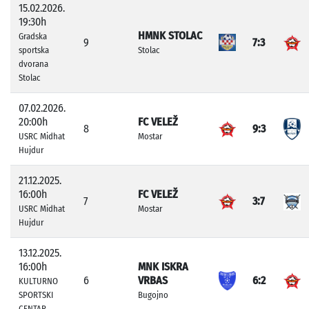
15.02.2026.
19:30h
HMNK STOLAC
Gradska
9
7:3
sportska
Stolac
dvorana
Stolac
07.02.2026.
20:00h
FC VELEŽ
8
9:3
USRC Midhat
Mostar
Hujdur
21.12.2025.
16:00h
FC VELEŽ
7
3:7
USRC Midhat
Mostar
Hujdur
13.12.2025.
16:00h
MNK ISKRA
6
VRBAS
6:2
KULTURNO
SPORTSKI
Bugojno
CENTAR