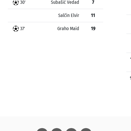
30'
Subašić Vedad
7
Salčin Elvir
11
37'
Graho Maid
19