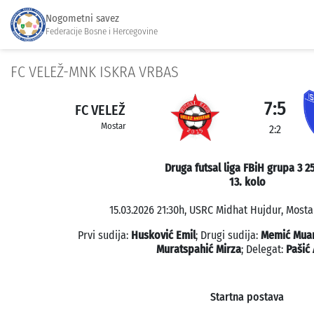
Nogometni savez
Federacije Bosne i Hercegovine
FC VELEŽ-MNK ISKRA VRBAS
7:5
FC VELEŽ
Mostar
2:2
Druga futsal liga FBiH grupa 3 2
13. kolo
15.03.2026 21:30h, USRC Midhat Hujdur, Mostar
Prvi sudija:
Husković Emil
; Drugi sudija:
Memić Mua
Muratspahić Mirza
; Delegat:
Pašić 
Startna postava