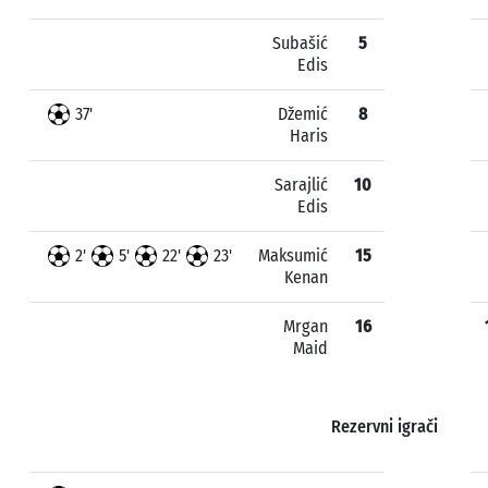
Subašić
5
Edis
37'
Džemić
8
Haris
Sarajlić
10
Edis
2'
5'
22'
23'
Maksumić
15
Kenan
Mrgan
16
Maid
Rezervni igrači