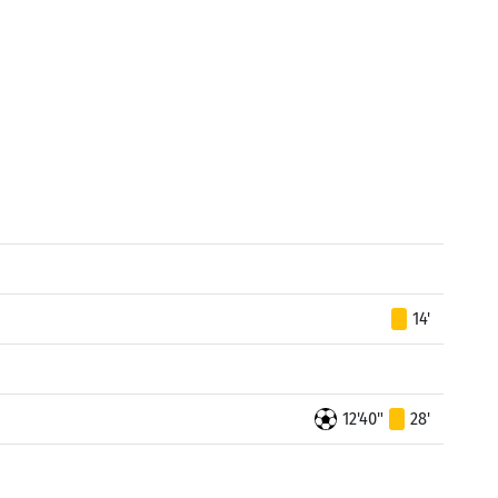
14'
12'40"
28'