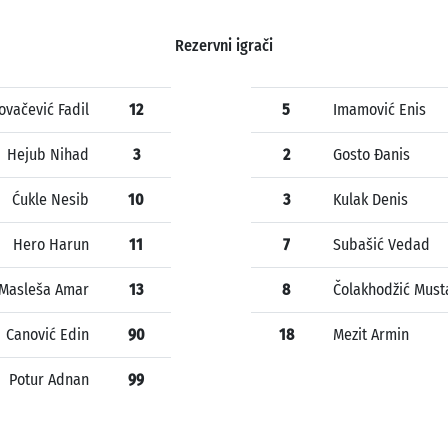
Rezervni igrači
ovačević Fadil
12
5
Imamović Enis
Hejub Nihad
3
2
Gosto Đanis
Ćukle Nesib
10
3
Kulak Denis
Hero Harun
11
7
Subašić Vedad
Masleša Amar
13
8
Čolakhodžić Must
Canović Edin
90
18
Mezit Armin
Potur Adnan
99