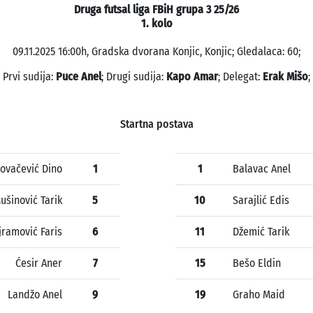
Druga futsal liga FBiH grupa 3 25/26
1. kolo
09.11.2025 16:00h, Gradska dvorana Konjic, Konjic; Gledalaca: 60;
Prvi sudija:
Puce Anel
; Drugi sudija:
Kapo Amar
; Delegat:
Erak Mišo
;
Startna postava
ovačević Dino
1
1
Balavac Anel
ušinović Tarik
5
10
Sarajlić Edis
jramović Faris
6
11
Džemić Tarik
Ćesir Aner
7
15
Bešo Eldin
Landžo Anel
9
19
Graho Maid