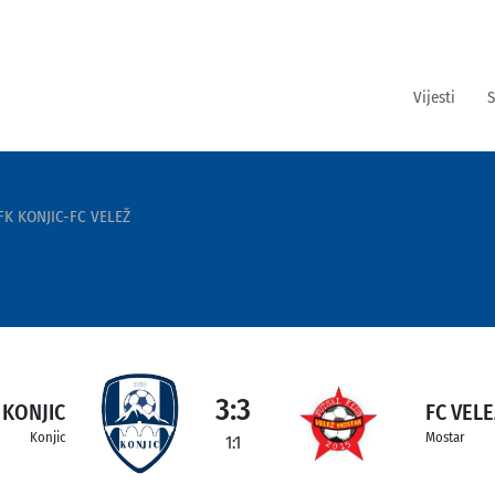
Vijesti
S
FK KONJIC-FC VELEŽ
3:3
 KONJIC
FC VELE
Konjic
Mostar
1:1