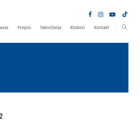
search
avez
Propisi
Takmičenja
Klubovi
Kontakt
Ž