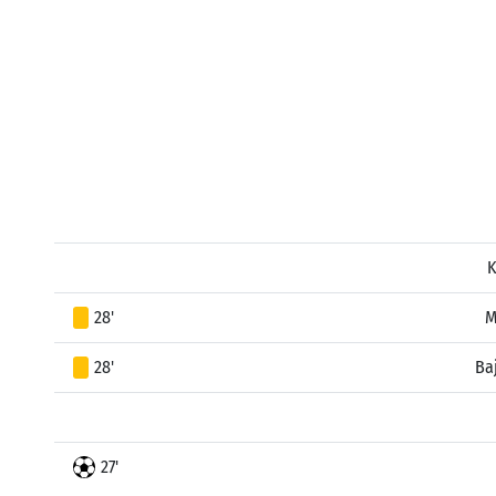
K
28'
M
28'
Ba
27'