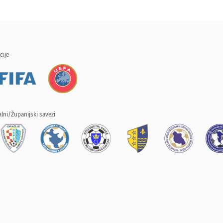
cije
lni/Županijski savezi