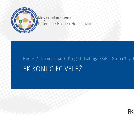
Nogometni savez
Federacije Bosne i Hercegovine
Home
Takmičenja
Druga futsal liga FBiH - Grupa 3
FK KONJIC-FC VELEŽ
FK