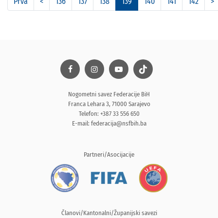
Prva
<
136
137
138
139
140
141
142
>
Nogometni savez Federacije BiH
Franca Lehara 3, 71000 Sarajevo
Telefon: +387 33 556 650
E-mail:
federacija@nsfbih.ba
Partneri/Asocijacije
Članovi/Kantonalni/Županijski savezi