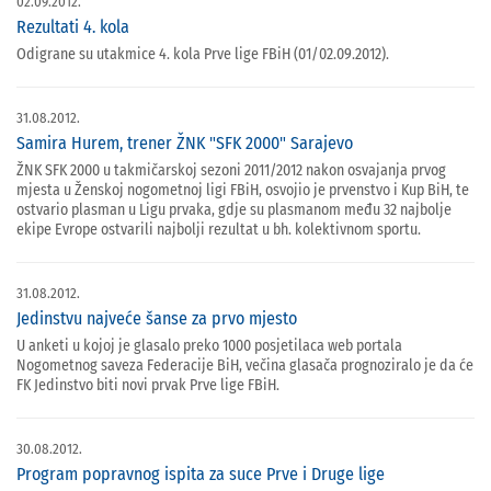
02.09.2012.
Rezultati 4. kola
Odigrane su utakmice 4. kola Prve lige FBiH (01/02.09.2012).
31.08.2012.
Samira Hurem, trener ŽNK "SFK 2000" Sarajevo
ŽNK SFK 2000 u takmičarskoj sezoni 2011/2012 nakon osvajanja prvog
mjesta u Ženskoj nogometnoj ligi FBiH, osvojio je prvenstvo i Kup BiH, te
ostvario plasman u Ligu prvaka, gdje su plasmanom među 32 najbolje
ekipe Evrope ostvarili najbolji rezultat u bh. kolektivnom sportu.
31.08.2012.
Jedinstvu najveće šanse za prvo mjesto
U anketi u kojoj je glasalo preko 1000 posjetilaca web portala
Nogometnog saveza Federacije BiH, večina glasača prognoziralo je da će
FK Jedinstvo biti novi prvak Prve lige FBiH.
30.08.2012.
Program popravnog ispita za suce Prve i Druge lige