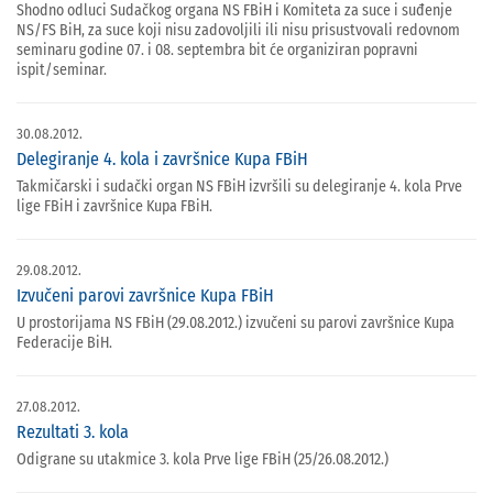
Shodno odluci Sudačkog organa NS FBiH i Komiteta za suce i suđenje
NS/FS BiH, za suce koji nisu zadovoljili ili nisu prisustvovali redovnom
seminaru godine 07. i 08. septembra bit će organiziran popravni
ispit/seminar.
30.08.2012.
Delegiranje 4. kola i završnice Kupa FBiH
Takmičarski i sudački organ NS FBiH izvršili su delegiranje 4. kola Prve
lige FBiH i završnice Kupa FBiH.
29.08.2012.
Izvučeni parovi završnice Kupa FBiH
U prostorijama NS FBiH (29.08.2012.) izvučeni su parovi završnice Kupa
Federacije BiH.
27.08.2012.
Rezultati 3. kola
Odigrane su utakmice 3. kola Prve lige FBiH (25/26.08.2012.)