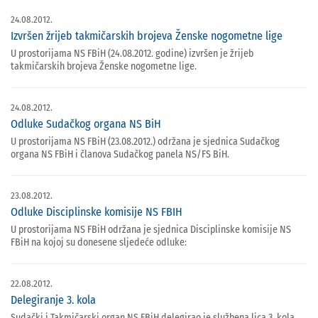
24.08.2012.
Izvršen žrijeb takmičarskih brojeva Ženske nogometne lige
U prostorijama NS FBiH (24.08.2012. godine) izvršen je žrijeb
takmičarskih brojeva Ženske nogometne lige.
24.08.2012.
Odluke Sudačkog organa NS BiH
U prostorijama NS FBiH (23.08.2012.) održana je sjednica Sudačkog
organa NS FBiH i članova Sudačkog panela NS/FS BiH.
23.08.2012.
Odluke Disciplinske komisije NS FBIH
U prostorijama NS FBiH održana je sjednica Disciplinske komisije NS
FBiH na kojoj su donesene sljedeće odluke:
22.08.2012.
Delegiranje 3. kola
Sudački i Takmičarski organ NS FBiH delegirao je službena lica 3. kola