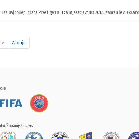
za najboljeg igrača Prve lige FBiH za mjesec avgust 2012. izabran je Aleksanda
>
Zadnja
cije
lni/Županijski savezi