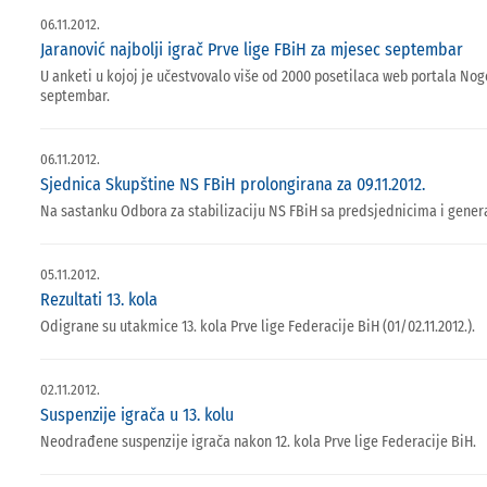
06.11.2012.
Jaranović najbolji igrač Prve lige FBiH za mjesec septembar
U anketi u kojoj je učestvovalo više od 2000 posetilaca web portala Nog
septembar.
06.11.2012.
Sjednica Skupštine NS FBiH prolongirana za 09.11.2012.
Na sastanku Odbora za stabilizaciju NS FBiH sa predsjednicima i gener
05.11.2012.
Rezultati 13. kola
Odigrane su utakmice 13. kola Prve lige Federacije BiH (01/02.11.2012.).
02.11.2012.
Suspenzije igrača u 13. kolu
Neodrađene suspenzije igrača nakon 12. kola Prve lige Federacije BiH.