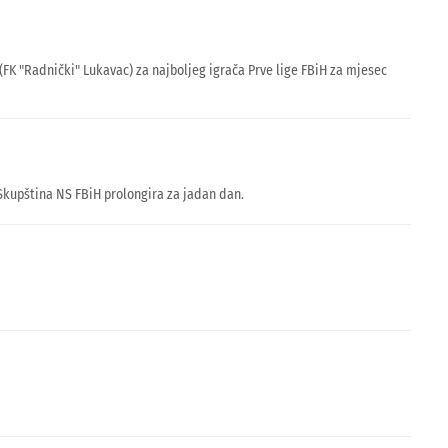
(FK "Radnički" Lukavac) za najboljeg igrača Prve lige FBiH za mjesec
Skupština NS FBiH prolongira za jadan dan.