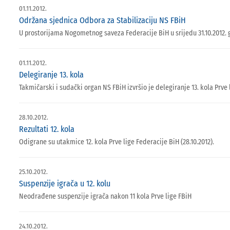
01.11.2012.
Održana sjednica Odbora za Stabilizaciju NS FBiH
U prostorijama Nogometnog saveza Federacije BiH u srijedu 31.10.2012. 
01.11.2012.
Delegiranje 13. kola
Takmičarski i sudački organ NS FBiH izvršio je delegiranje 13. kola Prve l
28.10.2012.
Rezultati 12. kola
Odigrane su utakmice 12. kola Prve lige Federacije BiH (28.10.2012).
25.10.2012.
Suspenzije igrača u 12. kolu
Neodrađene suspenzije igrača nakon 11 kola Prve lige FBiH
24.10.2012.