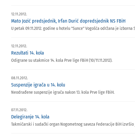
12.11.2012.
Mato Jozić predsjednik, Irfan Durić dopredsjednik NS FBiH
U petak 09.11.2012. godine u hotelu "Sunce" Vogošća održana je izborna 
12.11.2012.
Rezultati 14. kola
Odigrane su utakmice 14. kola Prve lige FBiH (10/11.11.2012).
08.11.2012.
Suspenzije igrača u 14. kolu
Neodrađene suspenzije igrača nakon 13. kola Prve lige FBiH.
07.11.2012.
Delegiranje 14. kola
Takmičarski i sudački organ Nogometnog saveza Federacije BiH izvršio je