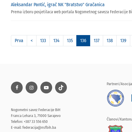
Aleksandar Pantić, igrač NK "Bratstvo" Gračanica
Prema izboru posjetilaca web portala Nogometnog saveza Federacije BiH 
Prva
<
133
134
135
136
137
138
139
Partneri/Asocija
Nogometni savez Federacije BiH
Franca Lehara 3, 71000 Sarajevo
Članovi/Kantona
Telefon: +387 33 556 650
E-mail:
federacija@nsfbih.ba