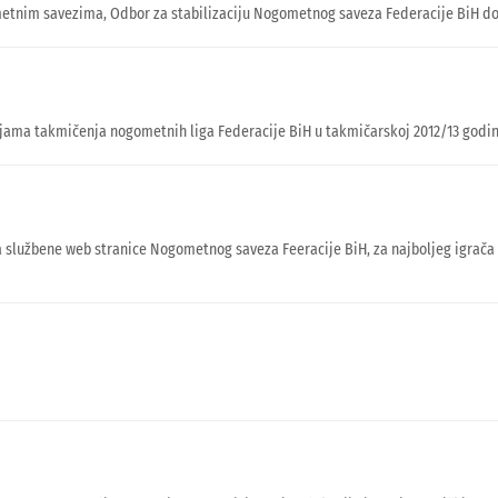
tnim savezima, Odbor za stabilizaciju Nogometnog saveza Federacije BiH doni
ama takmičenja nogometnih liga Federacije BiH u takmičarskoj 2012/13 godini
a službene web stranice Nogometnog saveza Feeracije BiH, za najboljeg igrača P