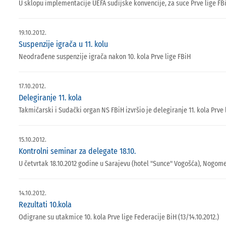
U sklopu implementacije UEFA sudijske konvencije, za suce Prve lige FBi
19.10.2012.
Suspenzije igrača u 11. kolu
Neodrađene suspenzije igrača nakon 10. kola Prve lige FBiH
17.10.2012.
Delegiranje 11. kola
Takmičarski i Sudački organ NS FBiH izvršio je delegiranje 11. kola Prve l
15.10.2012.
Kontrolni seminar za delegate 18.10.
U četvrtak 18.10.2012 godine u Sarajevu (hotel "Sunce" Vogošća), Nogome
14.10.2012.
Rezultati 10.kola
Odigrane su utakmice 10. kola Prve lige Federacije BiH (13/14.10.2012.)