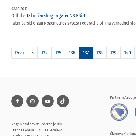
03.10.2012.
Odluke Takmičarskog organa NS FBiH
Takmičarski organ Nogometnog saveza Federacije BiH na vanrednoj sjedn
Prva
<
134
135
136
137
138
139
140
Partneri/Asocija
Nogometni savez Federacije BiH
Franca Lehara 3, 71000 Sarajevo
Članovi/Kantona