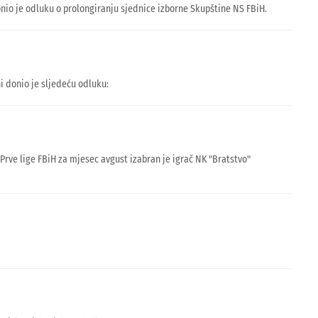
o je odluku o prolongiranju sjednice izborne Skupštine NS FBiH.
 donio je sljedeću odluku:
rve lige FBiH za mjesec avgust izabran je igrač NK "Bratstvo"