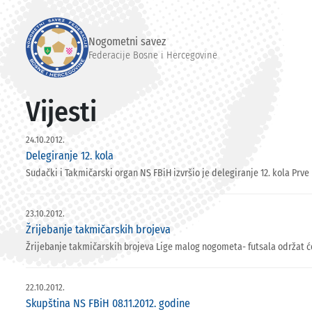
Nogometni savez
Federacije Bosne i Hercegovine
Vijesti
24.10.2012.
Delegiranje 12. kola
Sudački i Takmičarski organ NS FBiH izvršio je delegiranje 12. kola Prve l
23.10.2012.
Žrijebanje takmičarskih brojeva
Žrijebanje takmičarskih brojeva Lige malog nogometa- futsala održat će 
22.10.2012.
Skupština NS FBiH 08.11.2012. godine