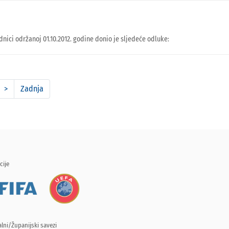
ici održanoj 01.10.2012. godine donio je sljedeće odluke:
>
Zadnja
cije
lni/Županijski savezi