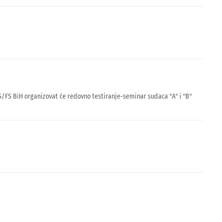
NS/FS BiH organizovat će redovno testiranje-seminar sudaca "A" i "B"