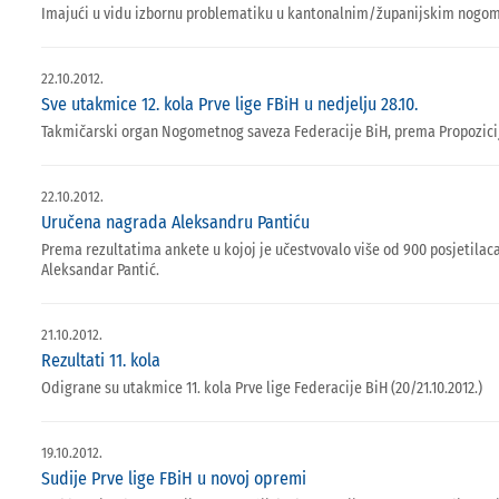
Imajući u vidu izbornu problematiku u kantonalnim/županijskim nogome
22.10.2012.
Sve utakmice 12. kola Prve lige FBiH u nedjelju 28.10.
Takmičarski organ Nogometnog saveza Federacije BiH, prema Propozicij
22.10.2012.
Uručena nagrada Aleksandru Pantiću
Prema rezultatima ankete u kojoj je učestvovalo više od 900 posjetilac
Aleksandar Pantić.
21.10.2012.
Rezultati 11. kola
Odigrane su utakmice 11. kola Prve lige Federacije BiH (20/21.10.2012.)
19.10.2012.
Sudije Prve lige FBiH u novoj opremi