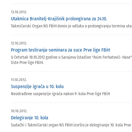
13.10.2012.
Utakmica Branitelj-Krajišnik prolongirana za 24.10.
Takmičarski Organ NS FBiH donio je odluku o prolongiranju termina utakm
12.10.2012.
Program testiranja-seminara za suce Prve lige FBiH
U četvrtak 18.10.2012 godine u Sarajevu (stadion "Asim Ferhatović- Hase
liste Prve lige FBiH.
11.10.2012.
Suspenzije igrača u 10. kolu
Neodrađene suspenzije igrača nakon 9. kola Prve lige FBiH
10.10.2012.
Delegiranje 10. kola
Sudački i Takmičarski organ NS FBiH izvršio je delegiranje 10. kola Prve 