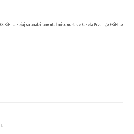
BiH na kojoj su analzirane utakmice od 6. do 8. kola Prve lige FBiH, te
H.