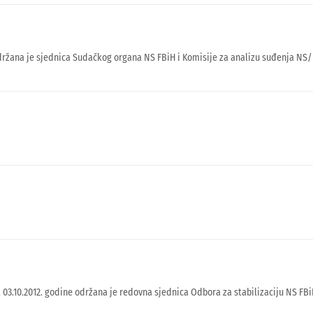
žana je sjednica Sudačkog organa NS FBiH i Komisije za analizu suđenja NS/FS 
03.10.2012. godine održana je redovna sjednica Odbora za stabilizaciju NS FBi