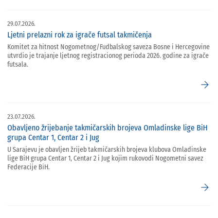
29.07.2026.
Ljetni prelazni rok za igrače futsal takmičenja
Komitet za hitnost Nogometnog/Fudbalskog saveza Bosne i Hercegovine
utvrdio je trajanje ljetnog registracionog perioda 2026. godine za igrače
futsala.
arrow_forward
23.07.2026.
Obavljeno žrijebanje takmičarskih brojeva Omladinske lige BiH
grupa Centar 1, Centar 2 i Jug
U Sarajevu je obavljen žrijeb takmičarskih brojeva klubova Omladinske
lige BiH grupa Centar 1, Centar 2 i Jug kojim rukovodi Nogometni savez
Federacije BiH.
arrow_forward