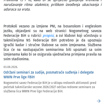
narušavanje ritma utakmice, prilikom izvođenja ubacivanja i
udaraca sa vrata.
Protokoli vezano za izmjene PNI, na bosanskom i engleskom
jeziku, objavljeni su na web stranici Nogometnog saveza
Federacije BiH u rubrici
propisi,
a svi klubovi koji učestvuju u
takmičenjima NS Federacije BiH potrebno je da upoznaju
igrački kadar i stručne štabove sa ovim izmjenama. Službena
lica će na nastupajućim seminarima biti upoznati sa svim
izmjenama kako bi se osigurala ujednačena primjena pravila na
svim stadionima.
03.08.2026.
Održani seminari za sudije, posmatrače suđenja i delegate
WWIN Prve lige FBiH
Nogometni savez Federacije BiH je u sklopu redovnih aktivnosti pred
početak takmičarske sezone 2026/2027 održao redovne seminare za
službena lica WWIN Prve lige Federacije BiH.
arrow_forward