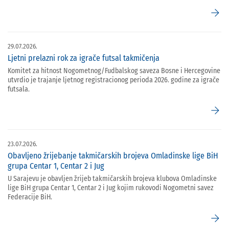
arrow_forward
29.07.2026.
Ljetni prelazni rok za igrače futsal takmičenja
Komitet za hitnost Nogometnog/Fudbalskog saveza Bosne i Hercegovine
utvrdio je trajanje ljetnog registracionog perioda 2026. godine za igrače
futsala.
arrow_forward
23.07.2026.
Obavljeno žrijebanje takmičarskih brojeva Omladinske lige BiH
grupa Centar 1, Centar 2 i Jug
U Sarajevu je obavljen žrijeb takmičarskih brojeva klubova Omladinske
lige BiH grupa Centar 1, Centar 2 i Jug kojim rukovodi Nogometni savez
Federacije BiH.
arrow_forward