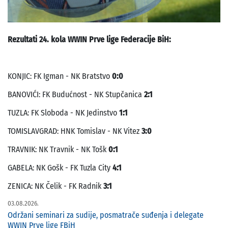
Rezultati 24. kola WWIN Prve lige Federacije BiH:
KONJIC: FK Igman - NK Bratstvo
0:0
BANOVIĆI: FK Budućnost - NK Stupčanica
2:1
TUZLA: FK Sloboda - NK Jedinstvo
1:1
TOMISLAVGRAD: HNK Tomislav - NK Vitez
3:0
TRAVNIK: NK Travnik - NK Tošk
0:1
GABELA: NK Gošk - FK Tuzla City
4:1
ZENICA: NK Čelik - FK Radnik
3:1
03.08.2026.
Održani seminari za sudije, posmatrače suđenja i delegate
WWIN Prve lige FBiH