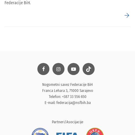
Federacije BiH.
arrow_forward
Nogometni savez Federacije BiH
Franca Lehara 3, 71000 Sarajevo
Telefon: +387 33 556 650
E-mail:
federacija@nsfbih.ba
Partneri/Asocijacije