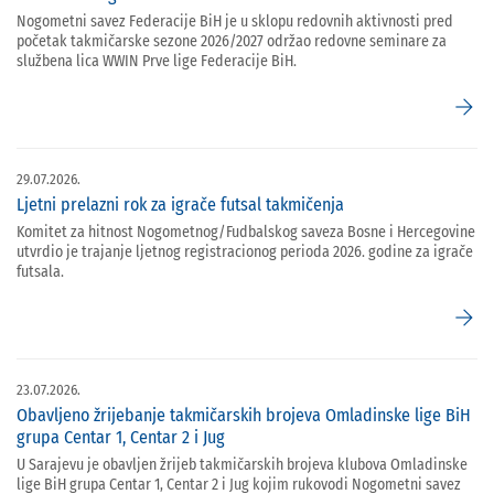
Nogometni savez Federacije BiH je u sklopu redovnih aktivnosti pred
početak takmičarske sezone 2026/2027 održao redovne seminare za
službena lica WWIN Prve lige Federacije BiH.
arrow_forward
29.07.2026.
Ljetni prelazni rok za igrače futsal takmičenja
Komitet za hitnost Nogometnog/Fudbalskog saveza Bosne i Hercegovine
utvrdio je trajanje ljetnog registracionog perioda 2026. godine za igrače
futsala.
arrow_forward
23.07.2026.
Obavljeno žrijebanje takmičarskih brojeva Omladinske lige BiH
grupa Centar 1, Centar 2 i Jug
U Sarajevu je obavljen žrijeb takmičarskih brojeva klubova Omladinske
lige BiH grupa Centar 1, Centar 2 i Jug kojim rukovodi Nogometni savez