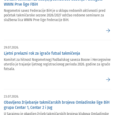
WWIN Prve lige FBiH
Nogometni savez Federacije BiH je u sklopu redovnih aktivnosti pred
početak takmičarske sezone 2026/2027 održao redovne seminare za
službena lica WWIN Prve lige Federacije BiH.
arrow_forward
29.07.2026.
Ljetni prelazni rok za igrače futsal takmičenja
Komitet za hitnost Nogometnog/Fudbalskog saveza Bosne i Hercegovine
utvrdio je trajanje ljetnog registracionog perioda 2026. godine za igrače
futsala.
arrow_forward
23.07.2026.
Obavljeno žrijebanje takmičarskih brojeva Omladinske lige BiH
grupa Centar 1, Centar 2 i Jug
U Sarajevu je obavljen žrijeb takmičarskih brojeva klubova Omladinske