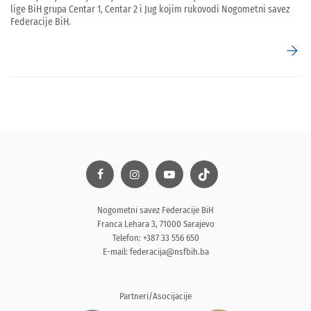
lige BiH grupa Centar 1, Centar 2 i Jug kojim rukovodi Nogometni savez
Federacije BiH.
arrow_forward
Nogometni savez Federacije BiH
Franca Lehara 3, 71000 Sarajevo
Telefon: +387 33 556 650
E-mail:
federacija@nsfbih.ba
Partneri/Asocijacije