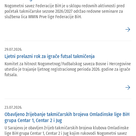
Nogometni savez Federacije BiH je u sklopu redovnih aktivnosti pred
početak takmičarske sezone 2026/2027 održao redovne seminare za
službena lica WWIN Prve lige Federacije BiH.
arrow_forward
29.07.2026.
Ljetni prelazni rok za igrače futsal takmičenja
Komitet za hitnost Nogometnog/Fudbalskog saveza Bosne i Hercegovine
utvrdio je trajanje ljetnog registracionog perioda 2026. godine za igrače
futsala.
arrow_forward
23.07.2026.
Obavljeno žrijebanje takmičarskih brojeva Omladinske lige BiH
grupa Centar 1, Centar 2 i Jug
U Sarajevu je obavljen žrijeb takmičarskih brojeva klubova Omladinske
lige BiH grupa Centar 1, Centar 2 i Jug kojim rukovodi Nogometni savez