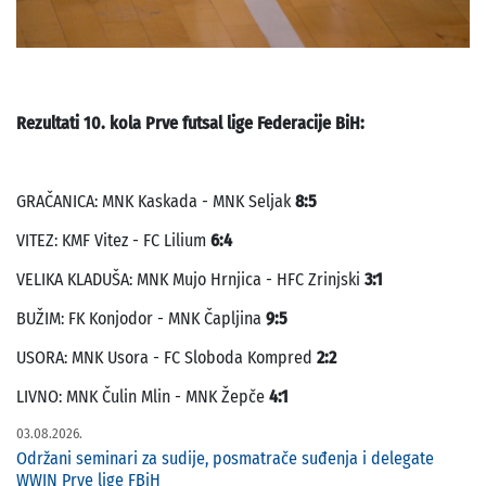
Rezultati 10. kola Prve futsal lige Federacije BiH:
GRAČANICA: MNK Kaskada - MNK Seljak
8:5
VITEZ: KMF Vitez - FC Lilium
6:4
VELIKA KLADUŠA: MNK Mujo Hrnjica - HFC Zrinjski
3:1
BUŽIM: FK Konjodor - MNK Čapljina
9:5
USORA: MNK Usora - FC Sloboda Kompred
2:2
LIVNO: MNK Čulin Mlin - MNK Žepče
4:1
03.08.2026.
Održani seminari za sudije, posmatrače suđenja i delegate
WWIN Prve lige FBiH