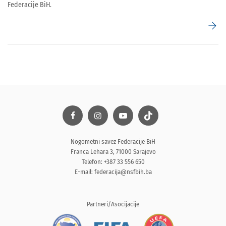
Federacije BiH.
arrow_forward
Nogometni savez Federacije BiH
Franca Lehara 3, 71000 Sarajevo
Telefon: +387 33 556 650
E-mail:
federacija@nsfbih.ba
Partneri/Asocijacije