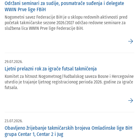
Održani seminari za sudije, posmatrače suđenja i delegate
WWIN Prve lige FBiH
Nogometni savez Federacije BiH je u sklopu redovnih aktivnosti pred
početak takmičarske sezone 2026/2027 održao redovne seminare za
službena lica WWIN Prve lige Federacije BiH.
arrow_forward
29.07.2026.
Ljetni prelazni rok za igrače futsal takmičenja
Komitet za hitnost Nogometnog/Fudbalskog saveza Bosne i Hercegovine
utvrdio je trajanje ljetnog registracionog perioda 2026. godine za igrače
futsala.
arrow_forward
23.07.2026.
Obavljeno žrijebanje takmičarskih brojeva Omladinske lige BiH
grupa Centar 1, Centar 2 i Jug