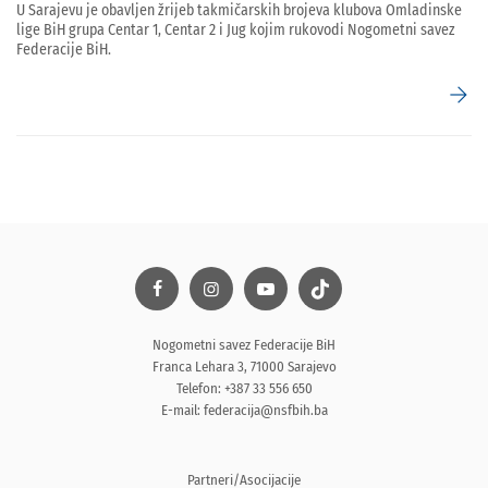
U Sarajevu je obavljen žrijeb takmičarskih brojeva klubova Omladinske
lige BiH grupa Centar 1, Centar 2 i Jug kojim rukovodi Nogometni savez
Federacije BiH.
arrow_forward
Nogometni savez Federacije BiH
Franca Lehara 3, 71000 Sarajevo
Telefon: +387 33 556 650
E-mail:
federacija@nsfbih.ba
Partneri/Asocijacije