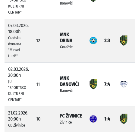
"SPORTSKO
Banovići
KULTURNI
CENTAR"
07.03.2026.
18:00h
MNK
Gradska
12
DRINA
2:3
dvorana
Goražde
"Mirsad
Hurić"
02.03.2026.
20:00h
MNK
JU
11
BANOVIĆI
7:4
"SPORTSKO
Banovići
KULTURNI
CENTAR"
21.02.2026.
FC ŽIVINICE
20:00h
10
1:4
Živinice
GD Živinice