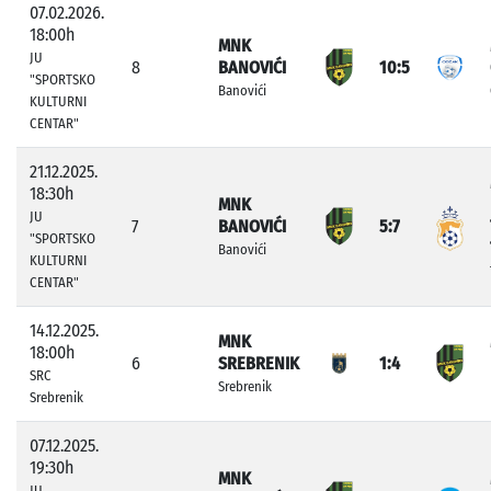
07.02.2026.
18:00h
MNK
JU
8
BANOVIĆI
10:5
"SPORTSKO
Banovići
KULTURNI
CENTAR"
21.12.2025.
18:30h
MNK
JU
7
BANOVIĆI
5:7
"SPORTSKO
Banovići
KULTURNI
CENTAR"
14.12.2025.
MNK
18:00h
6
SREBRENIK
1:4
SRC
Srebrenik
Srebrenik
07.12.2025.
19:30h
MNK
JU