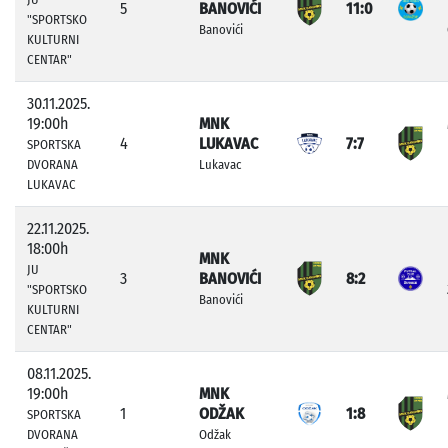
5
BANOVIĆI
11:0
"SPORTSKO
Banovići
KULTURNI
CENTAR"
30.11.2025.
19:00h
MNK
4
LUKAVAC
7:7
SPORTSKA
DVORANA
Lukavac
LUKAVAC
22.11.2025.
18:00h
MNK
JU
3
BANOVIĆI
8:2
"SPORTSKO
Banovići
KULTURNI
CENTAR"
08.11.2025.
19:00h
MNK
1
ODŽAK
1:8
SPORTSKA
DVORANA
Odžak