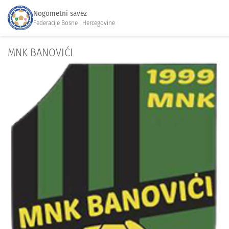
Nogometni savez
Federacije Bosne i Hercegovine
MNK BANOVIĆI