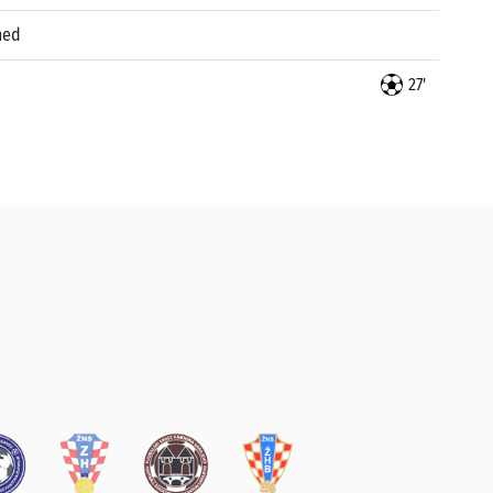
med
27'