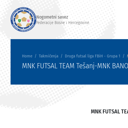
Nogometni savez
Federacije Bosne i Hercegovine
Home
Takmičenja
Druga futsal liga FBiH - Grupa 1
MNK FUTSAL TEAM Tešanj-MNK BANO
MNK FUTSAL TE