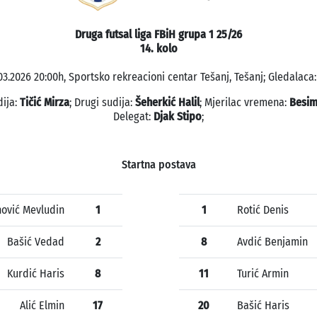
Druga futsal liga FBiH grupa 1 25/26
14. kolo
03.2026 20:00h, Sportsko rekreacioni centar Tešanj, Tešanj; Gledalaca:
dija:
Tičić Mirza
; Drugi sudija:
Šeherkić Halil
; Mjerilac vremena:
Besim
Delegat:
Djak Stipo
;
Startna postava
ović Mevludin
1
1
Rotić Denis
Bašić Vedad
2
8
Avdić Benjamin
Kurdić Haris
8
11
Turić Armin
Alić Elmin
17
20
Bašić Haris