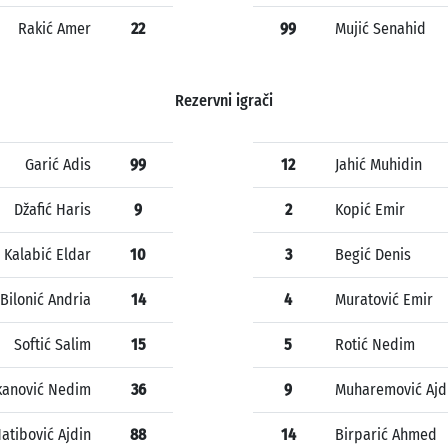
Rakić Amer
22
99
Mujić Senahid
Rezervni igrači
Garić Adis
99
12
Jahić Muhidin
Džafić Haris
9
2
Kopić Emir
Kalabić Eldar
10
3
Begić Denis
Bilonić Andria
14
4
Muratović Emir
Softić Salim
15
5
Rotić Nedim
kanović Nedim
36
9
Muharemović Ajd
atibović Ajdin
88
14
Birparić Ahmed