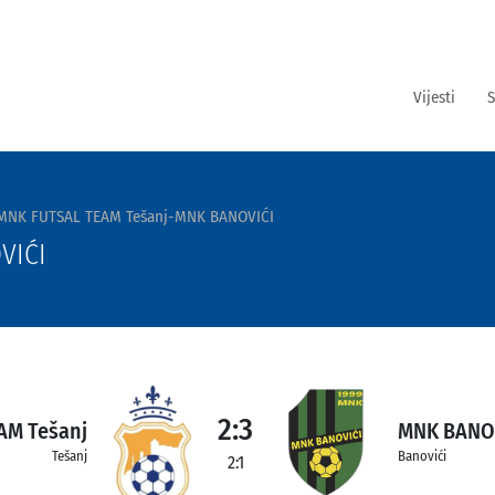
Vijesti
S
MNK FUTSAL TEAM Tešanj-MNK BANOVIĆI
VIĆI
2:3
AM Tešanj
MNK BANO
Tešanj
Banovići
2:1