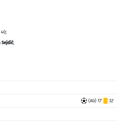
 40;
 Sejdić
;
(AG) 17'
32'