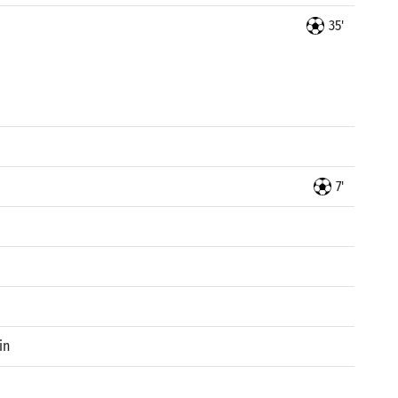
35'
7'
in