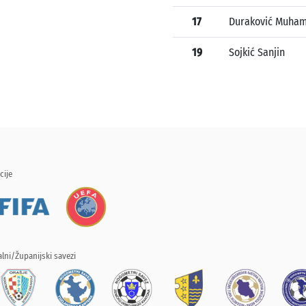
17
Duraković Muha
19
Sojkić Sanjin
cije
lni/Županijski savezi