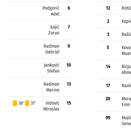
Podgorić
6
12
Roti
Adel
2
Kopi
Kojić
7
Zoran
3
Baši
Radman
9
5
Kova
Gabriel
Mua
Janković
10
14
Birp
Stefan
Ahm
Radman
13
17
Rami
Marino
20
Mura
38'
37'
Vidović
15
Emir
Miroslav
99
Muji
Sena