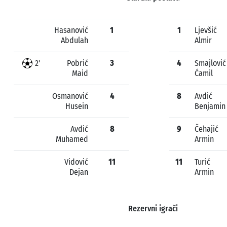
Hasanović
1
1
Ljevšić
Abdulah
Almir
2'
Pobrić
3
4
Smajlović
Maid
Ćamil
Osmanović
4
8
Avdić
Husein
Benjamin
Avdić
8
9
Čehajić
Muhamed
Armin
Vidović
11
11
Turić
Dejan
Armin
Rezervni igrači