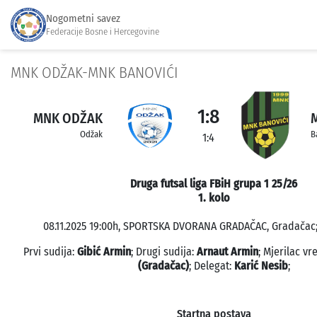
Nogometni savez
Federacije Bosne i Hercegovine
MNK ODŽAK-MNK BANOVIĆI
1:8
MNK ODŽAK
Odžak
B
1:4
Druga futsal liga FBiH grupa 1 25/26
1. kolo
08.11.2025 19:00h, SPORTSKA DVORANA GRADAČAC, Gradačac; 
Prvi sudija:
Gibić Armin
; Drugi sudija:
Arnaut Armin
; Mjerilac v
(Gradačac)
; Delegat:
Karić Nesib
;
Startna postava